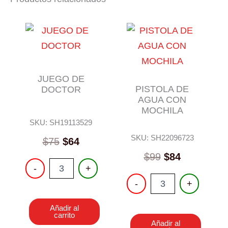
JUEGO DE
PISTOLA DE
DOCTOR
AGUA CON
MOCHILA
SKU: SH19113529
SKU: SH22096723
$
75
$
64
$
99
$
84
JUEGO
-
+
DE
PISTOLA
-
+
DOCTOR
DE
cantidad
AGUA
Añadir al
CON
carrito
MOCHILA
Añadir al