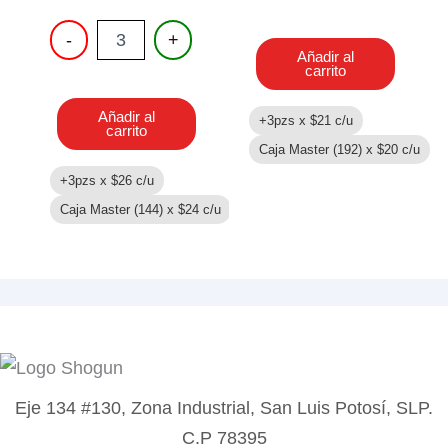
MUÑECA
-
+
SIRENA
Añadir al
CON
carrito
LUZ
cantidad
Añadir al
+3pzs x
$
21
c/u
carrito
Caja Master (192) x
$
20
c/u
+3pzs x
$
26
c/u
Caja Master (144) x
$
24
c/u
Eje 134 #130, Zona Industrial, San Luis Potosí, SLP.
C.P 78395