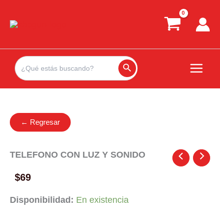
Ir
al
contenido
Search
for:
Search Button
← Regresar
TELEFONO CON LUZ Y SONIDO
$
69
Disponibilidad:
En existencia