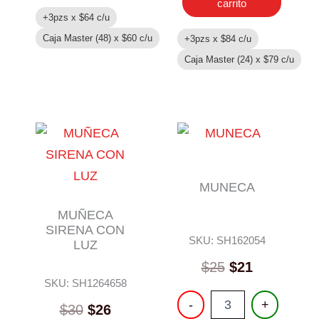
cantidad
carrito
+3pzs x
$
64
c/u
Caja Master (48) x
$
60
c/u
+3pzs x
$
84
c/u
Caja Master (24) x
$
79
c/u
MUNECA
MUÑECA
SIRENA CON
SKU: SH162054
LUZ
$
25
$
21
SKU: SH1264658
MUNECA
-
+
$
30
$
26
cantidad