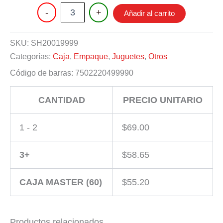
TELEFONO
-
+
Añadir al carrito
CON
LUZ
Y
SKU:
SH20019999
SONIDO
Categorías:
Caja
,
Empaque
,
Juguetes
,
Otros
cantidad
Código de barras:
7502220499990
CANTIDAD
PRECIO UNITARIO
1 - 2
$
69.00
3+
$
58.65
CAJA MASTER (60)
$
55.20
Productos relacionados