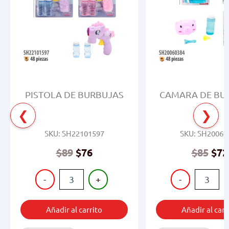
PISTOLA DE BURBUJAS
CAMARA DE BU
❮
❯
SKU: SH22101597
SKU: SH20060
$
89
$
76
$
85
$
72
PISTOLA
CAMARA
-
+
-
DE
DE
BURBUJAS
BURBUJAS
cantidad
cantidad
Añadir al carrito
Añadir al carr