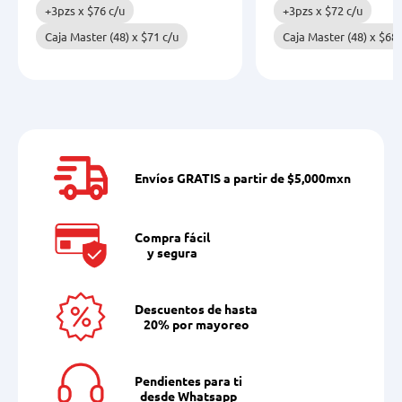
+3pzs x
$
76
c/u
+3pzs x
$
72
c/u
Caja Master (48) x
$
71
c/u
Caja Master (48) x
$
68
Envíos GRATIS a partir de $5,000mxn
Compra fácil
y segura
Descuentos de hasta
20% por mayoreo
Pendientes para ti
desde Whatsapp