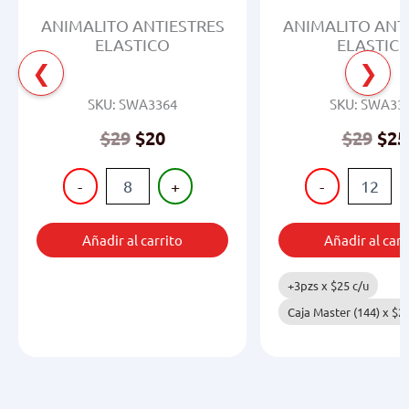
ANIMALITO ANTIESTRES
ANIMALITO ANT
ELASTICO
ELASTIC
❮
❯
SKU: SWA3364
SKU: SWA33
Original
Current
$
29
$
20
$
29
$
25
price
price
ANIMALITO
ANIMALITO
was:
is:
-
+
-
ANTIESTRES
ANTIESTRES
$29.
$20.
ELASTICO
ELASTICO
cantidad
cantidad
Añadir al carrito
Añadir al carr
+3pzs x
$
25
c/u
Caja Master (144) x
$
2