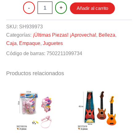
$24.
$18.
JUEGO
-
+
Añadir al carrito
PARA
HACER
PULSERAS
SKU:
SH939973
cantidad
Categorías:
¡Últimas Piezas! ¡Aprovecha!
,
Belleza
,
Caja
,
Empaque
,
Juguetes
Código de barras:
7502211099734
Productos relacionados