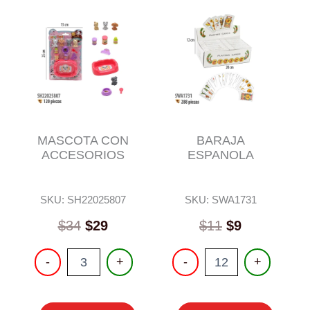
MASCOTA CON
BARAJA
ACCESORIOS
ESPANOLA
SKU: SH22025807
SKU: SWA1731
$
34
$
29
$
11
$
9
MASCOTA
BARAJA
-
+
-
+
CON
ESPANOLA
ACCESORIOS
cantidad
cantidad