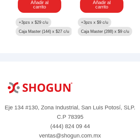
Añadir al
Añadir al
carrito
carrito
+3pzs x
$
29
c/u
+3pzs x
$
9
c/u
Caja Master (144) x
$
27
c/u
Caja Master (288) x
$
9
c/u
Eje 134 #130, Zona Industrial, San Luis Potosí, SLP.
C.P 78395
(444) 824 09 44
ventas@shogun.com.mx