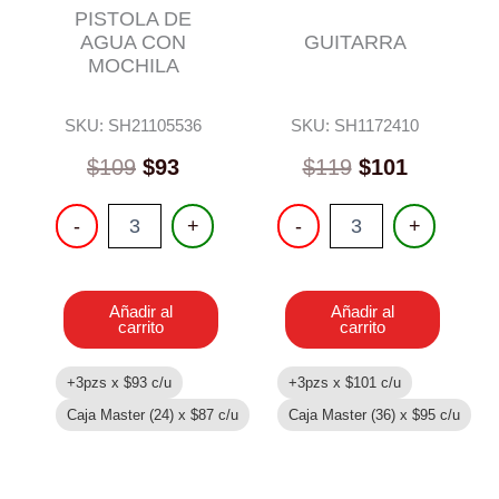
PISTOLA DE
AGUA CON
GUITARRA
MOCHILA
SKU: SH21105536
SKU: SH1172410
$
109
$
93
$
119
$
101
PISTOLA
GUITARRA
-
+
-
+
DE
cantidad
AGUA
CON
MOCHILA
Añadir al
Añadir al
cantidad
carrito
carrito
+3pzs x
$
93
c/u
+3pzs x
$
101
c/u
Caja Master (24) x
$
87
c/u
Caja Master (36) x
$
95
c/u