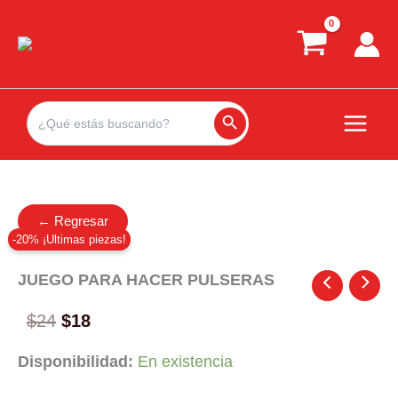
Ir
al
contenido
Search
for:
Search Button
← Regresar
-20% ¡Ultimas piezas!
JUEGO PARA HACER PULSERAS
Original
Current
$
24
$
18
price
price
Disponibilidad:
En existencia
was:
is: