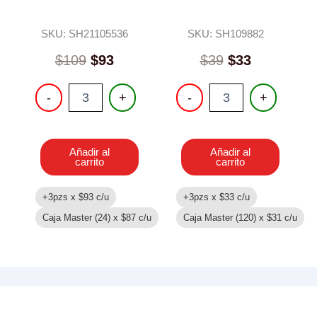
SKU: SH21105536
SKU: SH109882
$
109
$
93
$
39
$
33
PISTOLA
MUÑECA
-
+
-
+
DE
cantidad
AGUA
CON
MOCHILA
Añadir al
Añadir al
cantidad
carrito
carrito
+3pzs x
$
93
c/u
+3pzs x
$
33
c/u
Caja Master (24) x
$
87
c/u
Caja Master (120) x
$
31
c/u