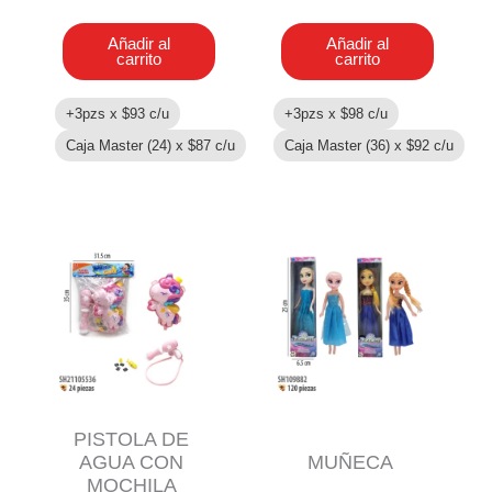
CON
cantidad
MOCHILA
Añadir al
Añadir al
cantidad
carrito
carrito
+3pzs x
$
93
c/u
+3pzs x
$
98
c/u
Caja Master (24) x
$
87
c/u
Caja Master (36) x
$
92
c/u
PISTOLA DE
AGUA CON
MUÑECA
MOCHILA