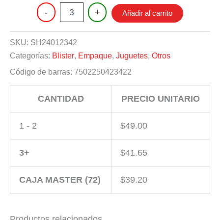
PIZARRON
-
+
Añadir al carrito
cantidad
SKU:
SH24012342
Categorías:
Blister
,
Empaque
,
Juguetes
,
Otros
Código de barras:
7502250423422
CANTIDAD
PRECIO UNITARIO
1 - 2
$
49.00
3+
$
41.65
CAJA MASTER (72)
$
39.20
Productos relacionados