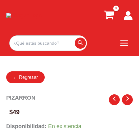
Ir
al
contenido
Search
for:
Search Button
← Regresar
PIZARRON
$
49
Disponibilidad:
En existencia