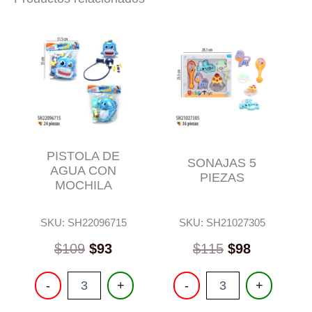
PISTOLA DE
SONAJAS 5
AGUA CON
PIEZAS
MOCHILA
SKU: SH22096715
SKU: SH21027305
$
109
$
93
$
115
$
98
PISTOLA
SONAJAS
-
+
-
+
DE
5
AGUA
PIEZAS