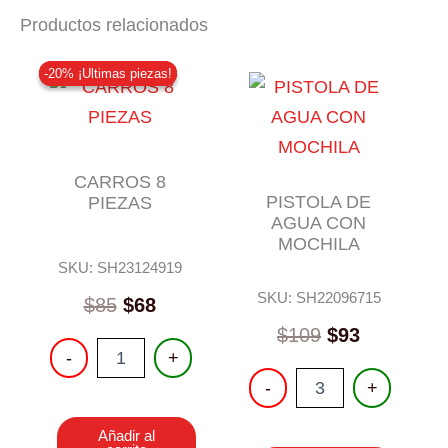
Productos relacionados
-20% ¡Ultimas piezas!
-20% ¡Ultimas piezas!
CARROS 8
PISTOLA DE
PIEZAS
AGUA CON
MOCHILA
SKU: SH23124919
SKU: SH22096715
Original
Current
$
85
$
68
price
price
$
109
$
93
CARROS
was:
is:
-
+
8
PISTOLA
$85.
$68.
-
+
PIEZAS
DE
cantidad
AGUA
Añadir al
CON