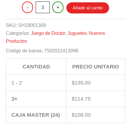
JUEGO
-
+
Añadir al carrito
DE
DOCTOR
cantidad
SKU:
SH19001309
Categorías:
Juego de Doctor
,
Juguetes
,
Nuevos
Productos
Código de barras:
7502021413096
CANTIDAD
PRECIO UNITARIO
1 - 2
$
135.00
3+
$
114.75
CAJA MASTER (24)
$
108.00