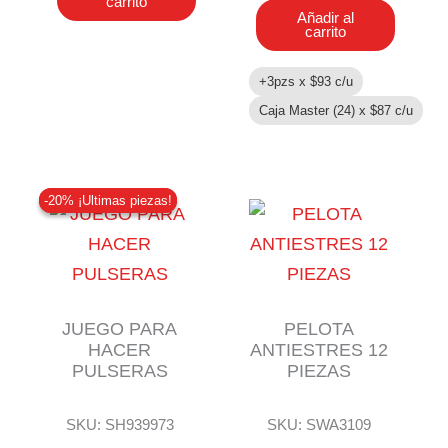
carrito
MOCHILA
Añadir al
cantidad
carrito
+3pzs x
$
93
c/u
Caja Master (24) x
$
87
c/u
-20% ¡Ultimas piezas!
-20% ¡Ultimas piezas!
JUEGO PARA
PELOTA
HACER
ANTIESTRES 12
PULSERAS
PIEZAS
SKU: SH939973
SKU: SWA3109