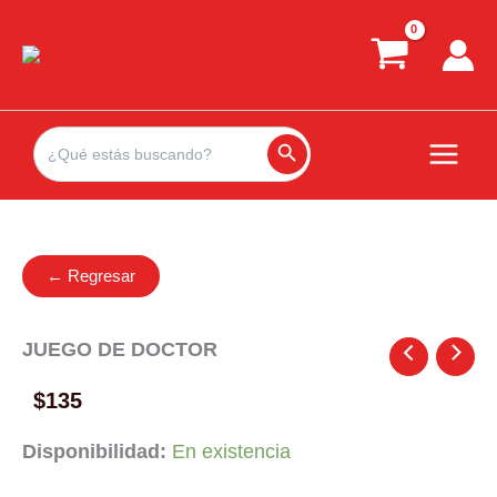
Ir
al
contenido
Search
for:
Search Button
← Regresar
JUEGO DE DOCTOR
$
135
Disponibilidad:
En existencia