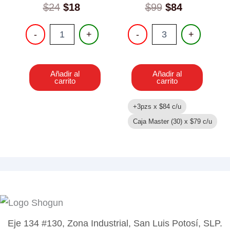
Original
Current
$
24
$
18
$
99
$
84
price
price
JUEGO
PELOTA
was:
is:
-
+
-
+
PARA
ANTIESTRES
$24.
$18.
HACER
12
PULSERAS
PIEZAS
cantidad
cantidad
Añadir al
Añadir al
carrito
carrito
+3pzs x
$
84
c/u
Caja Master (30) x
$
79
c/u
Eje 134 #130, Zona Industrial, San Luis Potosí, SLP.