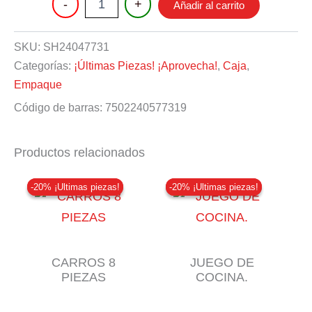
-
+
Añadir al carrito
DE
HIDROGEL
CON
SKU:
SH24047731
DARDOS
Categorías:
¡Últimas Piezas! ¡Aprovecha!
,
Caja
,
cantidad
Empaque
Código de barras:
7502240577319
Productos relacionados
-20% ¡Ultimas piezas!
-20% ¡Ultimas piezas!
-20% ¡Ultimas piezas!
-20% ¡Ultimas piezas!
CARROS 8
JUEGO DE
PIEZAS
COCINA.