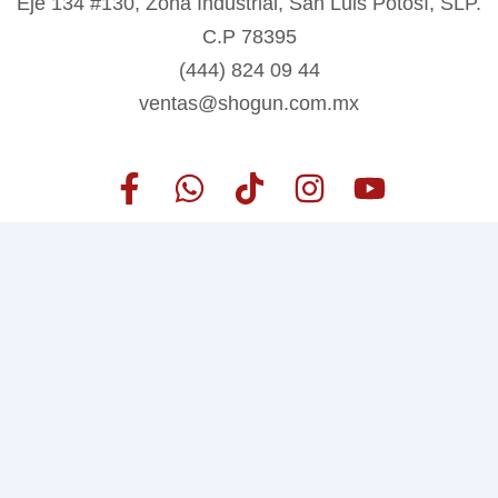
Eje 134 #130, Zona Industrial, San Luis Potosí, SLP.
C.P 78395
(444) 824 09 44
ventas@shogun.com.mx
¡Síguenos en redes sociales!