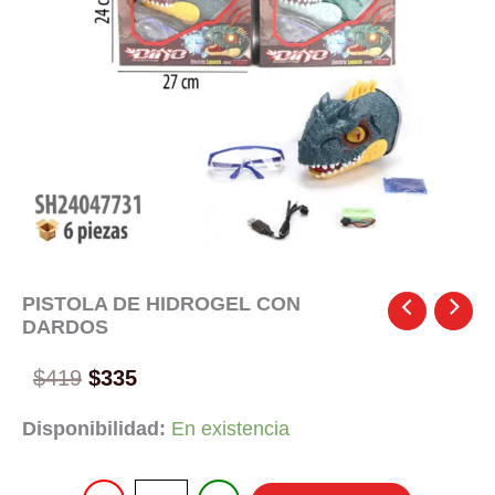
PISTOLA DE HIDROGEL CON
DARDOS
Original
Current
$
419
$
335
price
price
Disponibilidad:
En existencia
was:
is:
$419.
$335.
PISTOLA