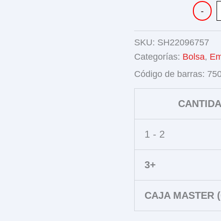
PISTOLA
-
DE
AGUA
34CM
SKU:
SH22096757
cantidad
Categorías:
Bolsa
,
Em
Código de barras:
75
CANTID
1 - 2
3+
CAJA MASTER (