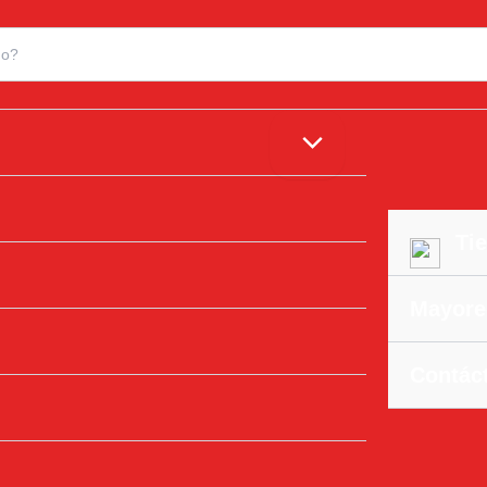
Tie
Mayore
Contác