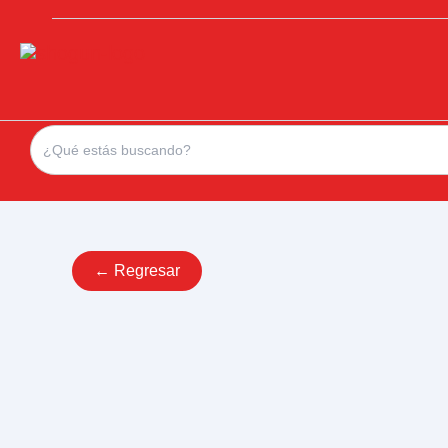
Search
for:
← Regresar