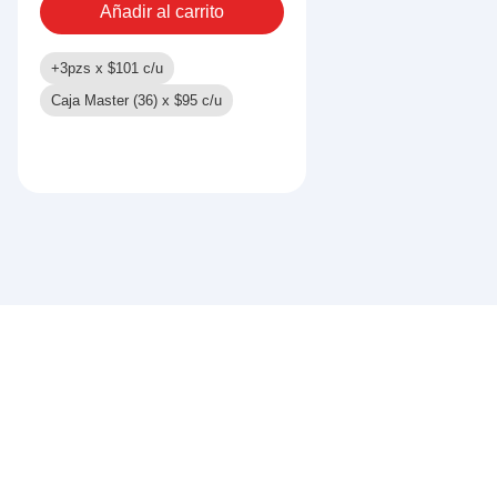
Añadir al carrito
+3pzs x
$
101
c/u
Caja Master (36) x
$
95
c/u