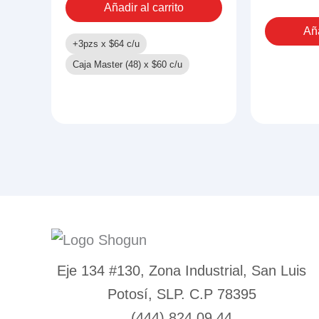
Añadir al carrito
LUZ
Y
Aña
SONID
+3pzs x
$
64
c/u
cantid
Caja Master (48) x
$
60
c/u
Eje 134 #130, Zona Industrial, San Luis
Potosí, SLP. C.P 78395
(444) 824 09 44