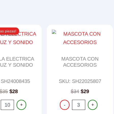
as piezas!
as piezas!
LA ELECTRICA
MASCOTA CON
UZ Y SONIDO
ACCESORIOS
 SH24008435
SKU: SH22025807
Original
Current
$
35
$
28
$
34
$
29
price
price
LA
MASCOTA
was:
is:
+
-
+
RICA
CON
$35.
$28.
ACCESORIOS