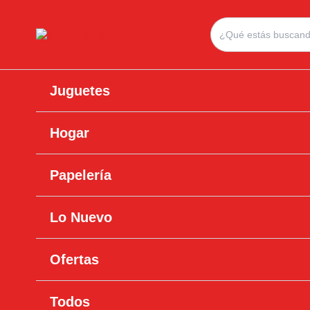
Ir
Search
al
for:
contenido
Juguetes
Hogar
Papelería
Lo Nuevo
Ofertas
Todos