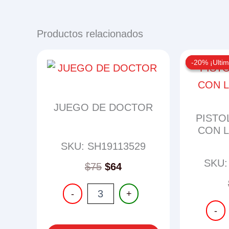
Productos relacionados
-20% ¡Ultim
-20% ¡Ultim
JUEGO DE DOCTOR
PISTO
CON L
SKU: SH19113529
SKU:
$
75
$
64
JUEGO
-
+
DE
PISTO
DOCTOR
-
ELECT
cantidad
CON