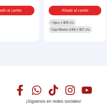
cantidad
dir al carrito
Añadir al carrito
O
ad
+3pzs x
$
29
c/u
Caja Master (144) x
$
27
c/u
¡Síguenos en redes sociales!