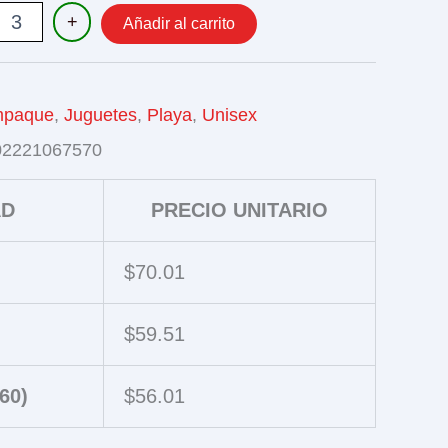
+
Añadir al carrito
paque
,
Juguetes
,
Playa
,
Unisex
02221067570
AD
PRECIO UNITARIO
$
70.01
$
59.51
60)
$
56.01