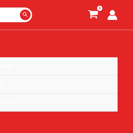
Search Button
ndas
o
tanos!