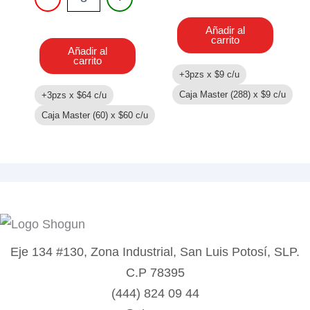
DE
DARDOS
Añadir al
Y
carrito
PELOTAS
Añadir al
cantidad
carrito
+3pzs x
$
9
c/u
Caja Master (288) x
$
9
c/u
+3pzs x
$
64
c/u
Caja Master (60) x
$
60
c/u
Eje 134 #130, Zona Industrial, San Luis Potosí, SLP.
C.P 78395
(444) 824 09 44