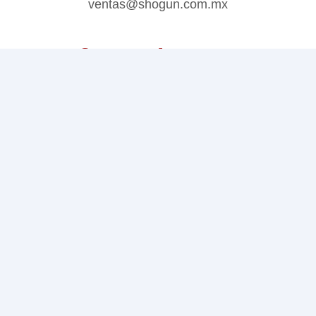
ventas@shogun.com.mx
¡Síguenos en redes sociales!
Términos de uso
Mi cuenta
Directorio de tiendas
Copyright © 2026 Shogun