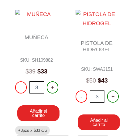
MUÑECA
PISTOLA DE
HIDROGEL
SKU: SH109882
SKU: SWA3151
$
39
$
33
$
50
$
43
MUÑECA
-
+
cantidad
PISTOLA
-
+
DE
HIDROGEL
Añadir al
cantidad
carrito
Añadir al
carrito
+3pzs x
$
33
c/u