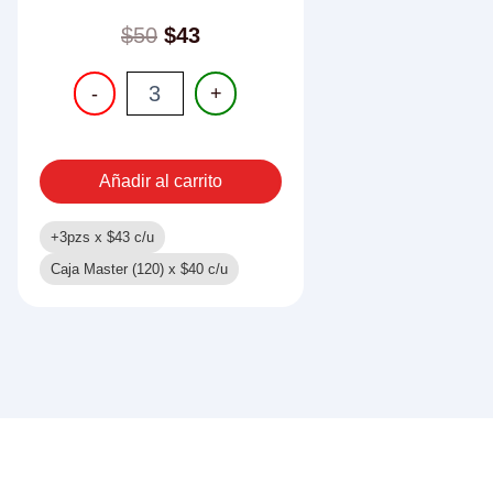
$
50
$
43
PISTOLA
-
+
DE
HIDROGEL
cantidad
Añadir al carrito
+3pzs x
$
43
c/u
Caja Master (120) x
$
40
c/u