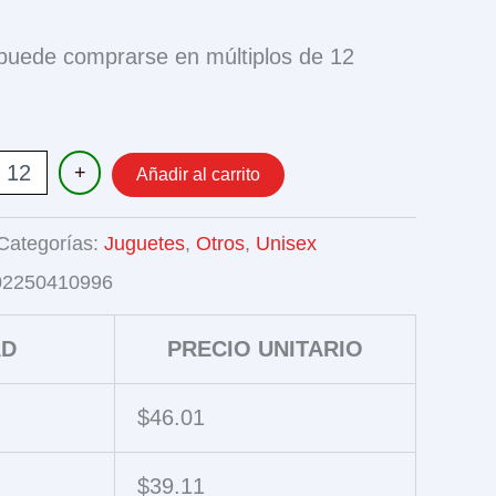
 puede comprarse en múltiplos de 12
A
+
Añadir al carrito
RIOS
Categorías:
Juguetes
,
Otros
,
Unisex
02250410996
AD
PRECIO UNITARIO
$
46.01
$
39.11