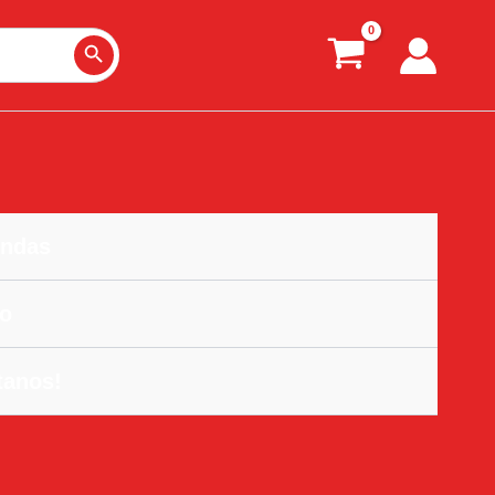
Search Button
ndas
o
tanos!