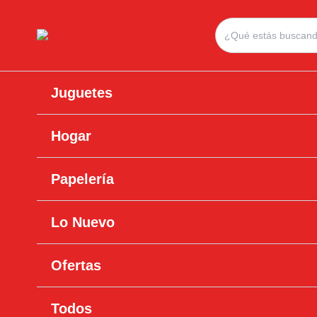
Ir
Search
al
for:
contenido
Juguetes
Hogar
Papelería
Lo Nuevo
Ofertas
Todos