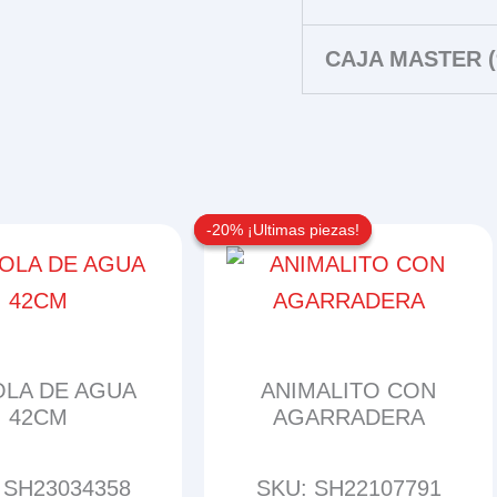
CAJA MASTER (
-20% ¡Ultimas piezas!
-20% ¡Ultimas piezas!
OLA DE AGUA
ANIMALITO CON
42CM
AGARRADERA
 SH23034358
SKU: SH22107791