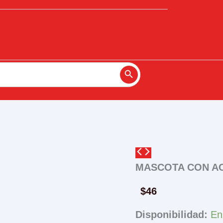
Search Button
MASCOTA CON A
$
46
Disponibilidad:
En