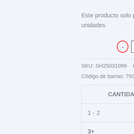
Este producto solo
unidades.
MASCOT
-
CON
ACCESO
cantidad
SKU:
SH25031099
Código de barras:
75
CANTID
1 - 2
3+