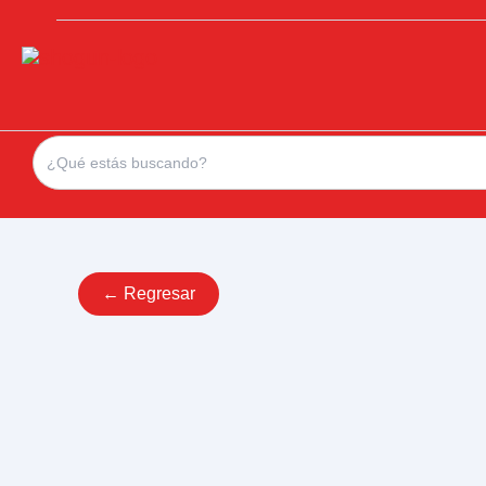
Search
for:
← Regresar