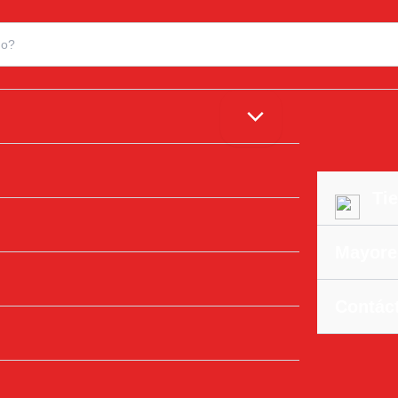
Tie
Mayore
Contác