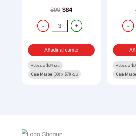
$
99
$
84
PELOTA
PISTO
-
+
-
ANTIESTRES
DE
12
AGUA
PIEZAS
42CM
cantidad
cantid
Añadir al carrito
Aña
+3pzs x
$
84
c/u
+3pzs x
$
8
Caja Master (30) x
$
79
c/u
Caja Maste