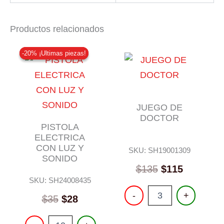
Productos relacionados
-20% ¡Ultimas piezas!
-20% ¡Ultimas piezas!
JUEGO DE
DOCTOR
PISTOLA
ELECTRICA
CON LUZ Y
SKU: SH19001309
SONIDO
$
135
$
115
SKU: SH24008435
JUEGO
-
+
Original
Current
$
35
$
28
DE
price
price
DOCTOR
PISTOLA
cantidad