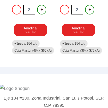
JUEGO
PISTOLA
-
+
-
+
DE
DE
DOCTOR
AGUA
cantidad
42CM
cantidad
Añadir al
Añadir al
carrito
carrito
+3pzs x
$
64
c/u
+3pzs x
$
84
c/u
Caja Master (48) x
$
60
c/u
Caja Master (36) x
$
79
c/u
Eje 134 #130, Zona Industrial, San Luis Potosí, SLP.
C.P 78395