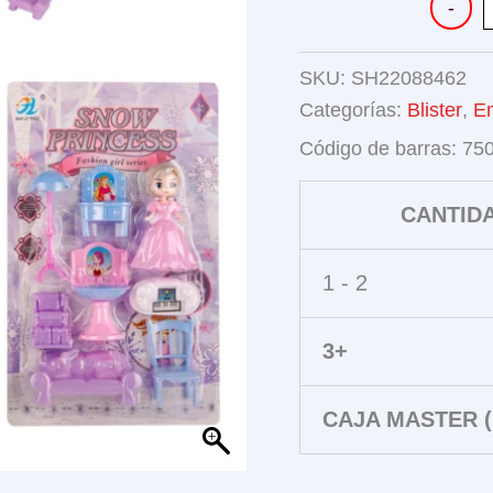
-
DE
MUÑEC
CON
SKU:
SH22088462
ACCESO
cantidad
Categorías:
Blister
,
E
Código de barras:
75
CANTID
1 - 2
3+
CAJA MASTER (