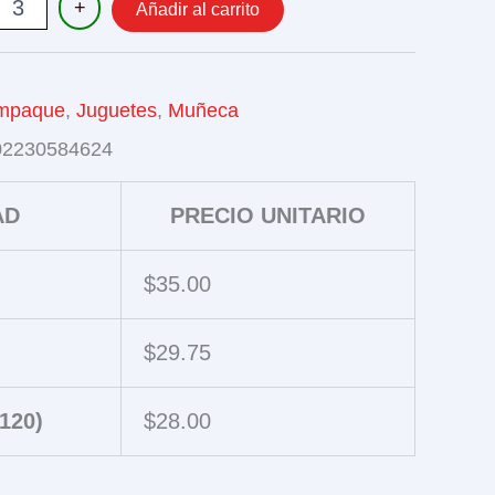
+
Añadir al carrito
AS
RIOS
mpaque
,
Juguetes
,
Muñeca
02230584624
AD
PRECIO UNITARIO
$
35.00
$
29.75
120)
$
28.00