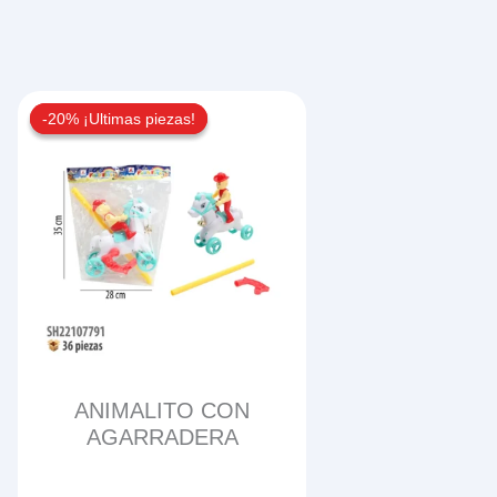
-20% ¡Ultimas piezas!
-20% ¡Ultimas piezas!
ANIMALITO CON
AGARRADERA