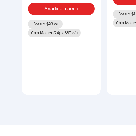
MOCHILA
Añadir al carrito
cantidad
+3pzs x
$
1
Caja Maste
+3pzs x
$
93
c/u
Caja Master (24) x
$
87
c/u