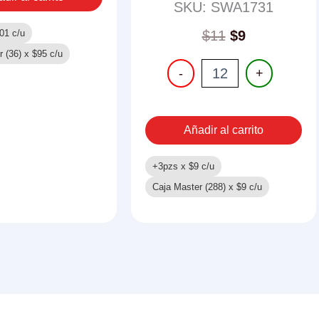
SKU: SWA1731
01
c/u
$
11
$
9
r (36) x
$
95
c/u
BARAJA
-
+
ESPANOLA
cantidad
Añadir al carrito
+3pzs x
$
9
c/u
Caja Master (288) x
$
9
c/u