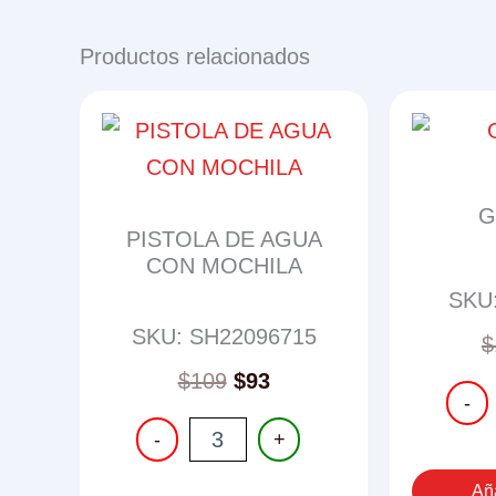
Productos relacionados
G
PISTOLA DE AGUA
CON MOCHILA
SKU
SKU: SH22096715
$
$
109
$
93
GUITA
-
cantid
PISTOLA
-
+
DE
AGUA
Aña
CON