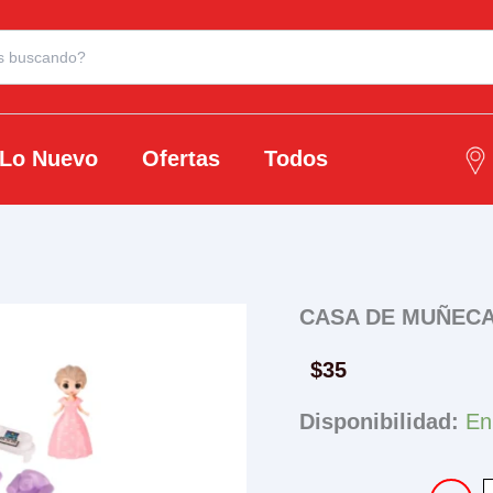
Lo Nuevo
Ofertas
Todos
CASA DE MUÑEC
$
35
Disponibilidad:
En
CASA