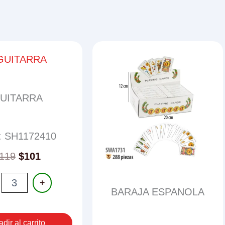
UITARRA
: SH1172410
119
$
101
RRA
+
ad
BARAJA ESPANOLA
dir al carrito