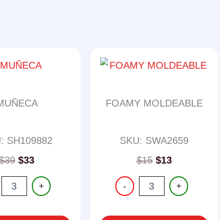
MUÑECA
FOAMY MOLDEABLE
: SH109882
SKU: SWA2659
$
39
$
33
$
15
$
13
CA
FOAMY
+
-
+
ad
MOLDEABLE
cantidad