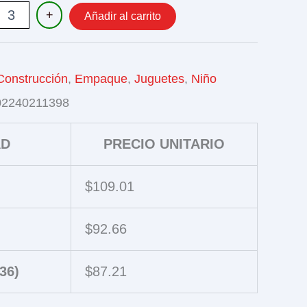
ES
+
Añadir al carrito
UCCION
Construcción
,
Empaque
,
Juguetes
,
Niño
02240211398
AD
PRECIO UNITARIO
$
109.01
$
92.66
36)
$
87.21