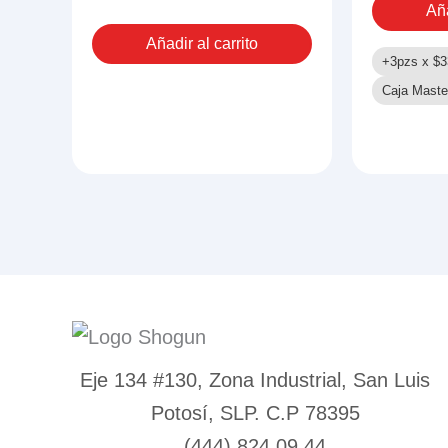
Aña
LUZ
Y
Añadir al carrito
SONIDO
+3pzs x
$
3
cantidad
Caja Maste
Eje 134 #130, Zona Industrial, San Luis
Potosí, SLP. C.P 78395
(444) 824 09 44