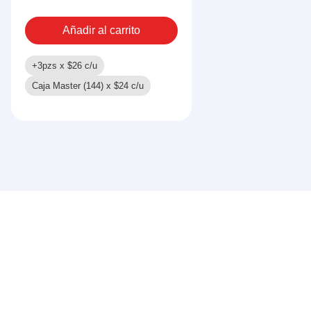
LUZ
cantidad
Añadir al carrito
+3pzs x
$
26
c/u
Caja Master (144) x
$
24
c/u