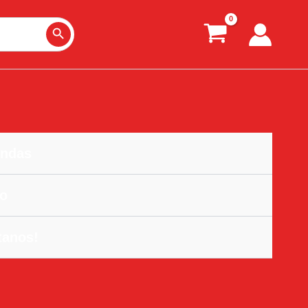
Search Button
ndas
o
tanos!