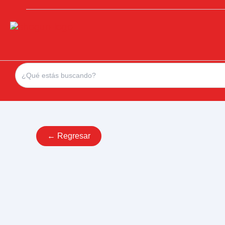
Search
for:
← Regresar