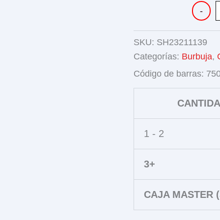
CAMION
-
CONSTR
3
PIEZAS
SKU:
SH23211139
cantidad
Categorías:
Burbuja
,
Código de barras:
75
CANTID
1 - 2
3+
CAJA MASTER (