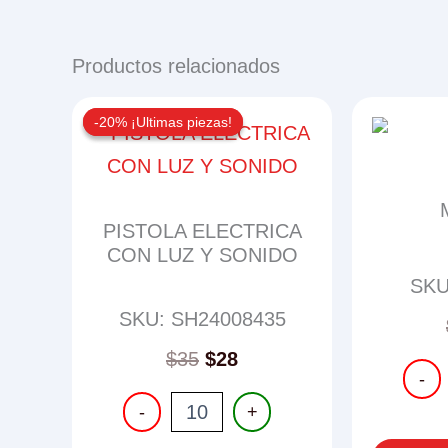
Productos relacionados
-20% ¡Ultimas piezas!
-20% ¡Ultimas piezas!
PISTOLA ELECTRICA
CON LUZ Y SONIDO
SKU
SKU: SH24008435
Original
Current
$
35
$
28
MUÑE
-
price
price
cantid
PISTOLA
was:
is:
-
+
ELECTRICA
$35.
$28.
CON