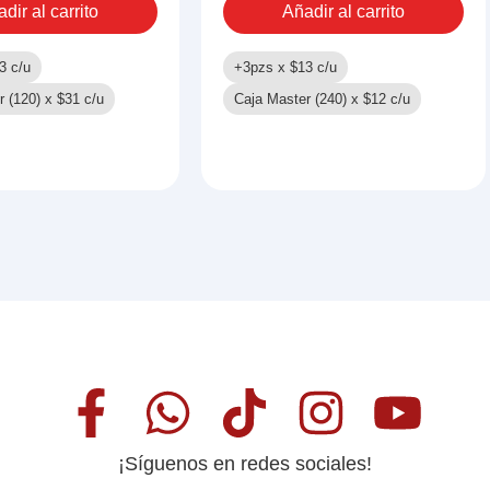
dir al carrito
Añadir al carrito
3
c/u
+3pzs x
$
13
c/u
r (120) x
$
31
c/u
Caja Master (240) x
$
12
c/u
¡Síguenos en redes sociales!