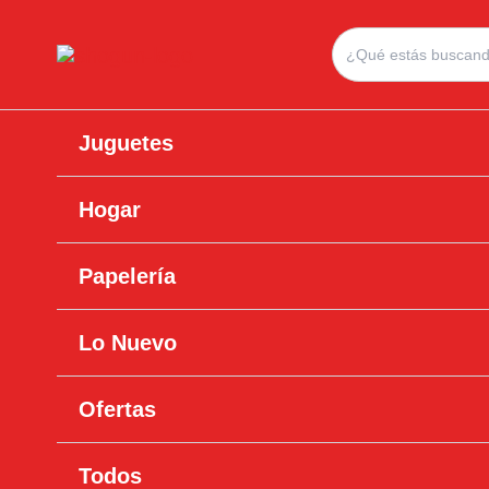
Ir
Search
al
for:
contenido
Juguetes
Hogar
Papelería
Lo Nuevo
Ofertas
Todos