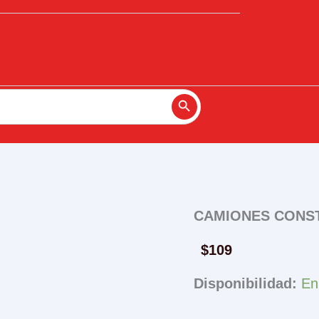
Search Button
CAMIONES CONST
$
109
Disponibilidad:
En