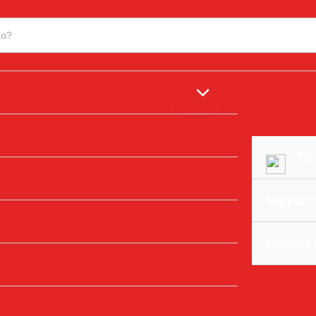
Tie
Mayore
Contác