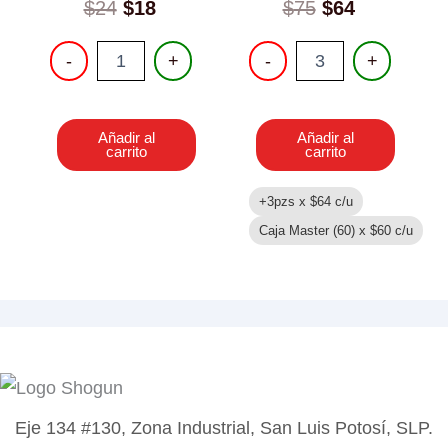
Original
Current
$
24
$
18
$
75
$
64
price
price
JUEGO
PISTOLA
was:
is:
-
+
-
+
PARA
DE
$24.
$18.
HACER
DARDOS
PULSERAS
Y
cantidad
PELOTAS
Añadir al
Añadir al
cantidad
carrito
carrito
+3pzs x
$
64
c/u
Caja Master (60) x
$
60
c/u
Eje 134 #130, Zona Industrial, San Luis Potosí, SLP.