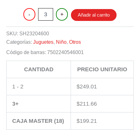
AMETRALLADORA
-
+
Añadir al carrito
CON
LUZ
Y
SKU:
SH23204600
SONIDO
Categorías:
Juguetes
,
Niño
,
Otros
cantidad
Código de barras:
7502240546001
CANTIDAD
PRECIO UNITARIO
1 - 2
$
249.01
3+
$
211.66
CAJA MASTER (18)
$
199.21