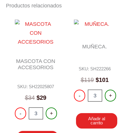
Productos relacionados
MUÑECA.
MASCOTA CON
ACCESORIOS
SKU: SH222266
$
119
$
101
SKU: SH22025807
MUÑECA.
-
+
$
34
$
29
cantidad
MASCOTA
-
+
CON
Añadir al
ACCESORIOS
carrito
cantidad