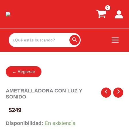
Ir
al
contenido
Search
for:
Search Button
← Regresar
AMETRALLADORA CON LUZ Y
SONIDO
$
249
Disponibilidad:
En existencia