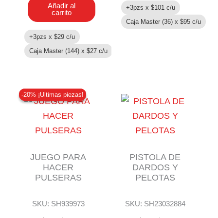
Añadir al
+3pzs x
$
101
c/u
carrito
Caja Master (36) x
$
95
c/u
+3pzs x
$
29
c/u
Caja Master (144) x
$
27
c/u
-20% ¡Ultimas piezas!
-20% ¡Ultimas piezas!
JUEGO PARA
PISTOLA DE
HACER
DARDOS Y
PULSERAS
PELOTAS
SKU: SH939973
SKU: SH23032884