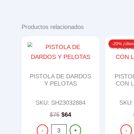
Productos relacionados
-20% ¡Ultim
-20% ¡Ultim
PISTOLA DE DARDOS
PISTO
Y PELOTAS
CON L
SKU: SH23032884
SKU:
$
75
$
64
PISTOLA
PISTO
-
+
-
DE
ELECT