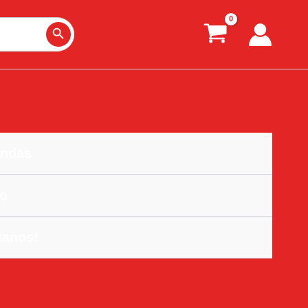
Search Button
ndas
o
tanos!