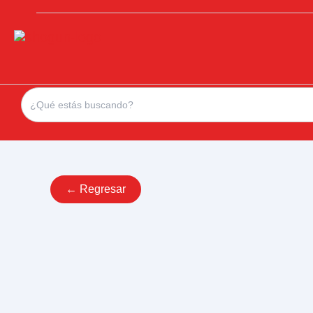
Search
for:
← Regresar