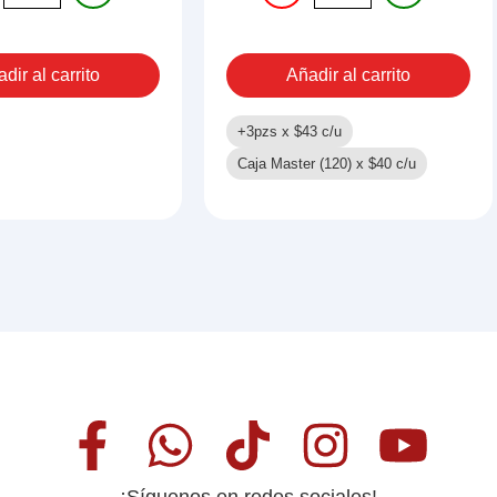
$35.
$28.
HIDROGEL
cantidad
dir al carrito
Añadir al carrito
O
ad
+3pzs x
$
43
c/u
Caja Master (120) x
$
40
c/u
¡Síguenos en redes sociales!