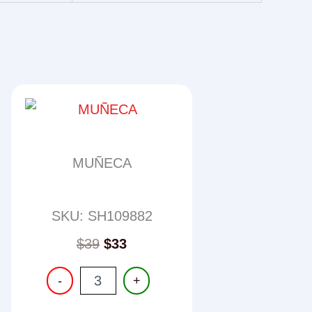
MUÑECA
SKU: SH109882
$
39
$
33
MUÑECA
-
+
cantidad