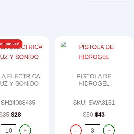
as piezas!
as piezas!
LA ELECTRICA
PISTOLA DE
UZ Y SONIDO
HIDROGEL
 SH24008435
SKU: SWA3151
Original
Current
$
35
$
28
$
50
$
43
price
price
LA
PISTOLA
was:
is:
+
-
+
RICA
DE