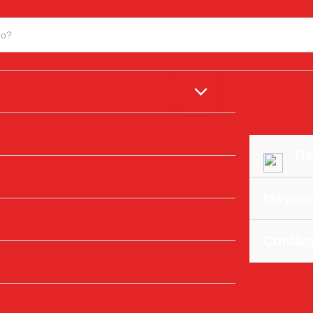
Tie
Mayore
Contác