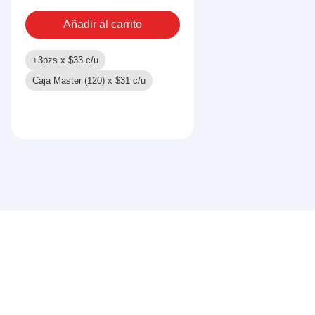
Añadir al carrito
+3pzs x
$
33
c/u
Caja Master (120) x
$
31
c/u