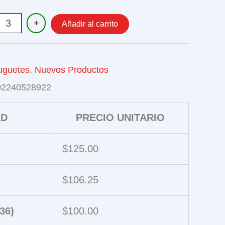
R
+
Añadir al carrito
ON
ITOS
uguetes
,
Nuevos Productos
02240528922
AD
PRECIO UNITARIO
$
125.00
$
106.25
36)
$
100.00