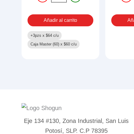
DARDOS
CON
Y
LUZ
PELOTAS
Y
Añadir al carrito
Aña
cantidad
SONID
cantid
+3pzs x
$
64
c/u
Caja Master (60) x
$
60
c/u
Eje 134 #130, Zona Industrial, San Luis
Potosí, SLP. C.P 78395