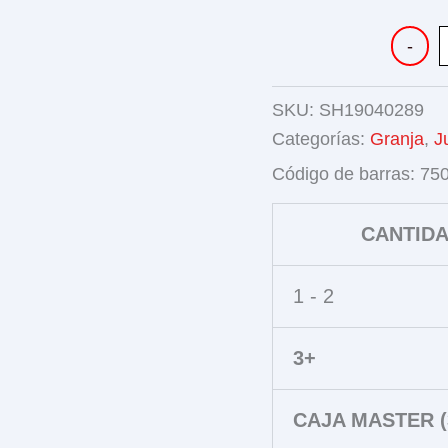
TRACTO
-
DE
GRANJA
FRICCI
SKU:
SH19040289
CON
ANIMAL
Categorías:
Granja
,
J
cantidad
Código de barras:
75
CANTID
1 - 2
3+
CAJA MASTER (