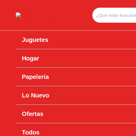
Ir
Search
al
for:
contenido
Juguetes
Hogar
Papelería
Lo Nuevo
Ofertas
Todos