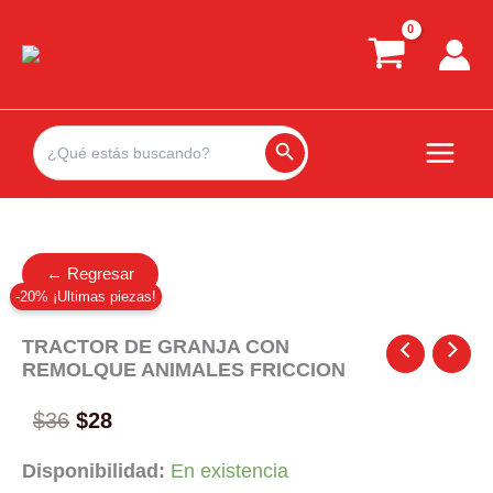
Ir
al
contenido
Search
for:
Search Button
← Regresar
-20% ¡Ultimas piezas!
TRACTOR DE GRANJA CON
REMOLQUE ANIMALES FRICCION
Original
Current
$
36
$
28
price
price
Disponibilidad:
En existencia
was:
is: