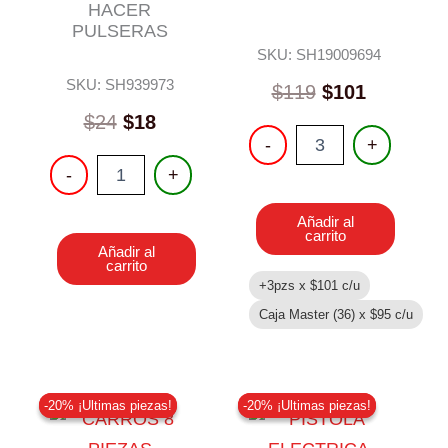
HACER
PULSERAS
SKU: SH19009694
SKU: SH939973
$
119
$
101
Original
Current
$
24
$
18
SONAJAS
-
+
price
price
5
JUEGO
was:
is:
-
+
PIEZAS.
PARA
cantidad
$24.
$18.
HACER
Añadir al
PULSERAS
carrito
cantidad
Añadir al
carrito
+3pzs x
$
101
c/u
Caja Master (36) x
$
95
c/u
-20% ¡Ultimas piezas!
-20% ¡Ultimas piezas!
-20% ¡Ultimas piezas!
-20% ¡Ultimas piezas!