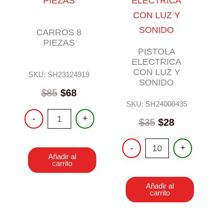
CARROS 8
PIEZAS
PISTOLA
ELECTRICA
CON LUZ Y
SKU: SH23124919
SONIDO
Original
Current
$
85
$
68
price
price
SKU: SH24008435
CARROS
was:
is:
-
+
Original
Current
$
35
$
28
8
$85.
$68.
PIEZAS
price
price
cantidad
PISTOLA
was:
is:
-
+
ELECTRICA
Añadir al
$35.
$28.
CON
carrito
LUZ
Y
Añadir al
SONIDO
carrito
cantidad