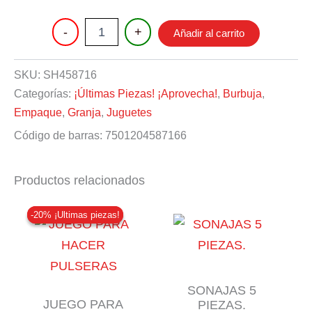
$36.
$28.
TRACTOR
-
+
Añadir al carrito
DE
GRANJA
CON
SKU:
SH458716
REMOLQUE
Categorías:
¡Últimas Piezas! ¡Aprovecha!
,
Burbuja
,
ANIMALES
FRICCION
Empaque
,
Granja
,
Juguetes
cantidad
Código de barras:
7501204587166
Productos relacionados
-20% ¡Ultimas piezas!
-20% ¡Ultimas piezas!
SONAJAS 5
JUEGO PARA
PIEZAS.