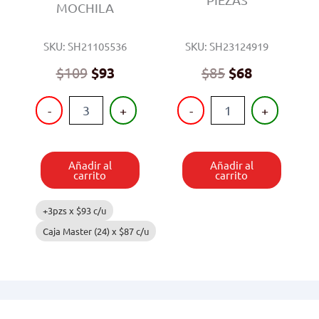
MOCHILA
SKU: SH21105536
SKU: SH23124919
Original
Current
$
109
$
93
$
85
$
68
price
price
PISTOLA
CARROS
was:
is:
-
+
-
+
DE
8
$85.
$68.
AGUA
PIEZAS
CON
cantidad
MOCHILA
Añadir al
Añadir al
cantidad
carrito
carrito
+3pzs x
$
93
c/u
Caja Master (24) x
$
87
c/u