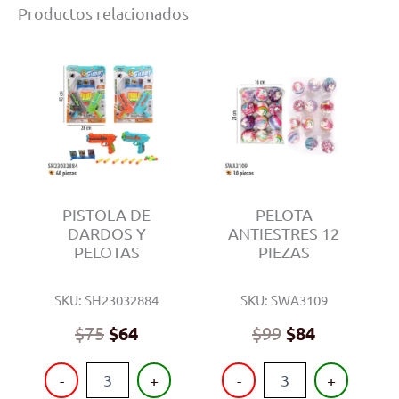
Productos relacionados
PISTOLA DE
PELOTA
DARDOS Y
ANTIESTRES 12
PELOTAS
PIEZAS
SKU: SH23032884
SKU: SWA3109
$
75
$
64
$
99
$
84
PISTOLA
PELOTA
-
+
-
+
DE
ANTIESTRES