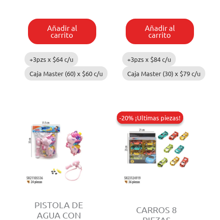
DARDOS
12
Y
PIEZAS
PELOTAS
cantidad
Añadir al
Añadir al
cantidad
carrito
carrito
+3pzs x
$
64
c/u
+3pzs x
$
84
c/u
Caja Master (60) x
$
60
c/u
Caja Master (30) x
$
79
c/u
-20% ¡Ultimas piezas!
-20% ¡Ultimas piezas!
PISTOLA DE
CARROS 8
AGUA CON
PIEZAS