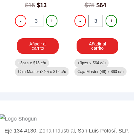
$
15
$
13
$
75
$
64
FOAMY
JUEGO
-
+
-
+
MOLDEABLE
DE
cantidad
DOCTOR
cantidad
Añadir al
Añadir al
carrito
carrito
+3pzs x
$
13
c/u
+3pzs x
$
64
c/u
Caja Master (240) x
$
12
c/u
Caja Master (48) x
$
60
c/u
Eje 134 #130, Zona Industrial, San Luis Potosí, SLP.