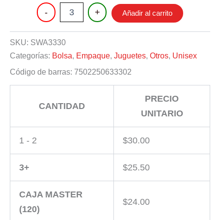
PUERQUITO
-
+
Añadir al carrito
ELASTICO
cantidad
SKU:
SWA3330
Categorías:
Bolsa
,
Empaque
,
Juguetes
,
Otros
,
Unisex
Código de barras:
7502250633302
PRECIO
CANTIDAD
UNITARIO
1 - 2
$
30.00
3+
$
25.50
CAJA MASTER
$
24.00
(120)