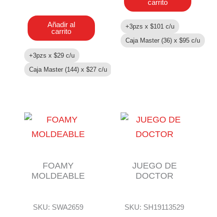
ACCESORIOS
carrito
cantidad
Añadir al
+3pzs x
$
101
c/u
carrito
Caja Master (36) x
$
95
c/u
+3pzs x
$
29
c/u
Caja Master (144) x
$
27
c/u
FOAMY
JUEGO DE
MOLDEABLE
DOCTOR
SKU: SWA2659
SKU: SH19113529