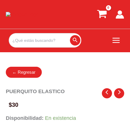
Ir
al
contenido
Search
for:
Search Button
← Regresar
PUERQUITO ELASTICO
$
30
Disponibilidad:
En existencia