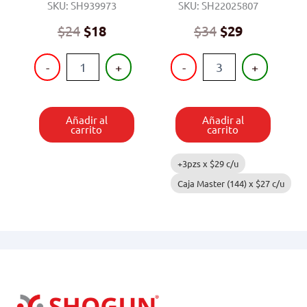
SKU: SH939973
SKU: SH22025807
Original
Current
$
24
$
18
$
34
$
29
price
price
JUEGO
MASCOTA
was:
is:
-
+
-
+
PARA
CON
$24.
$18.
HACER
ACCESORIOS
PULSERAS
cantidad
cantidad
Añadir al
Añadir al
carrito
carrito
+3pzs x
$
29
c/u
Caja Master (144) x
$
27
c/u