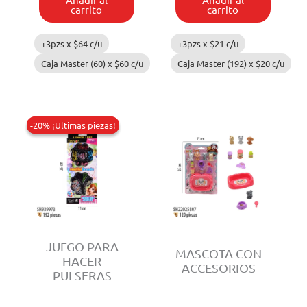
cantidad
carrito
carrito
+3pzs x
$
64
c/u
+3pzs x
$
21
c/u
Caja Master (60) x
$
60
c/u
Caja Master (192) x
$
20
c/u
-20% ¡Ultimas piezas!
-20% ¡Ultimas piezas!
JUEGO PARA
MASCOTA CON
HACER
ACCESORIOS
PULSERAS