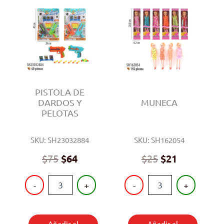
PISTOLA DE
DARDOS Y
MUNECA
PELOTAS
SKU: SH23032884
SKU: SH162054
$
75
$
64
$
25
$
21
PISTOLA
MUNECA
-
+
-
+
DE
cantidad
DARDOS
Y
PELOTAS
Añadir al
Añadir al