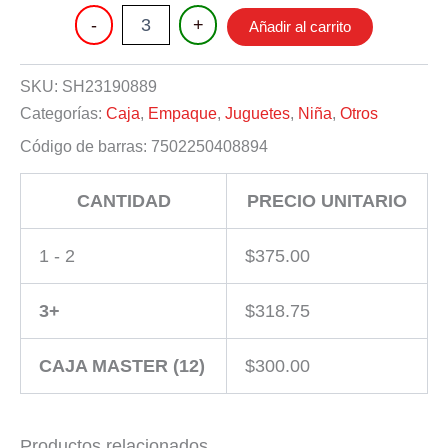
MASCOTAS
-
+
Añadir al carrito
CON
ACCESORIOS
cantidad
SKU:
SH23190889
Categorías:
Caja
,
Empaque
,
Juguetes
,
Niña
,
Otros
Código de barras:
7502250408894
CANTIDAD
PRECIO UNITARIO
1 - 2
$
375.00
3+
$
318.75
CAJA MASTER (12)
$
300.00
Productos relacionados