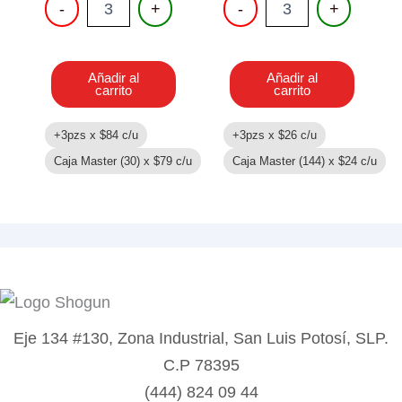
-
+
-
+
ANTIESTRES
SIRENA
12
CON
PIEZAS
LUZ
cantidad
cantidad
Añadir al
Añadir al
carrito
carrito
+3pzs x
$
84
c/u
+3pzs x
$
26
c/u
Caja Master (30) x
$
79
c/u
Caja Master (144) x
$
24
c/u
Eje 134 #130, Zona Industrial, San Luis Potosí, SLP.
C.P 78395
(444) 824 09 44