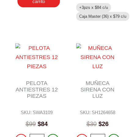
carrito
+3pzs x
$
84
c/u
Caja Master (36) x
$
79
c/u
PELOTA
MUÑECA
ANTIESTRES 12
SIRENA CON
PIEZAS
LUZ
SKU: SWA3109
SKU: SH1264658
$
99
$
84
$
30
$
26
PELOTA
MUÑECA