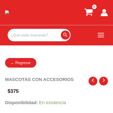
Ir
al
contenido
Search
for:
Search Button
← Regresar
MASCOTAS CON ACCESORIOS
$
375
Disponibilidad:
En existencia