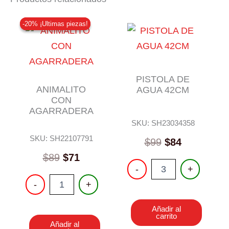
-20% ¡Ultimas piezas!
-20% ¡Ultimas piezas!
PISTOLA DE
ANIMALITO
AGUA 42CM
CON
AGARRADERA
SKU: SH23034358
SKU: SH22107791
$
99
$
84
Original
Current
$
89
$
71
PISTOLA
-
+
price
price
DE
ANIMALITO
was:
is:
-
+
AGUA
CON
42CM
$89.
$71.
AGARRADERA
cantidad
Añadir al
cantidad
carrito
Añadir al