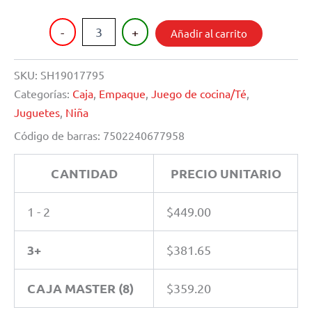
MAQUINA
-
+
Añadir al carrito
DE
COSER
CON
SKU:
SH19017795
LUZ
Categorías:
Caja
,
Empaque
,
Juego de cocina/Té
,
Y
SONIDO
Juguetes
,
Niña
cantidad
Código de barras:
7502240677958
CANTIDAD
PRECIO UNITARIO
1 - 2
$
449.00
3+
$
381.65
CAJA MASTER (8)
$
359.20