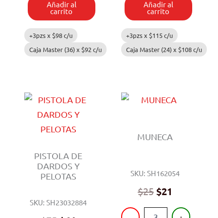
Añadir al
Añadir al
carrito
carrito
+3pzs x
$
98
c/u
+3pzs x
$
115
c/u
Caja Master (36) x
$
92
c/u
Caja Master (24) x
$
108
c/u
MUNECA
PISTOLA DE
DARDOS Y
SKU: SH162054
PELOTAS
$
25
$
21
SKU: SH23032884
MUNECA
-
+