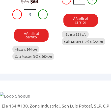
$
75
$
64
cantidad
PISTOLA
-
+
DE
Añadir al
DARDOS
carrito
Y
PELOTAS
Añadir al
+3pzs x
$
21
c/u
cantidad
carrito
Caja Master (192) x
$
20
c/u
+3pzs x
$
64
c/u
Caja Master (60) x
$
60
c/u
Eje 134 #130, Zona Industrial, San Luis Potosí, SLP. C.P