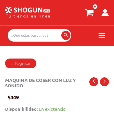
Ir
al
contenido
Search
for:
Search Button
← Regresar
MAQUINA DE COSER CON LUZ Y
SONIDO
$
449
Disponibilidad:
En existencia