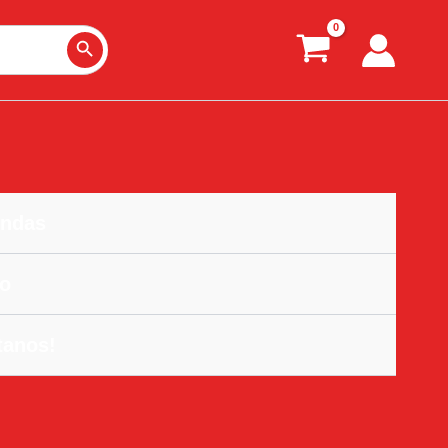
Search Button
ndas
o
tanos!