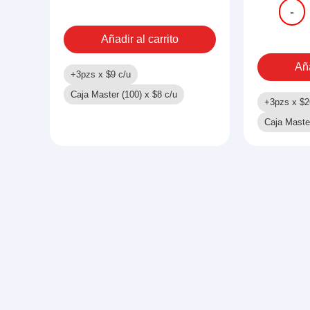
LIBRO
LIBRO
-
COLOREAR
PARA
16
COLO
Añadir al carrito
PGS
80
JURASSIC
PAGS
Aña
WORLD
CABAL
+3pzs x
$
9
c/u
cantidad
cantid
Caja Master (100) x
$
8
c/u
+3pzs x
$
2
Caja Maste