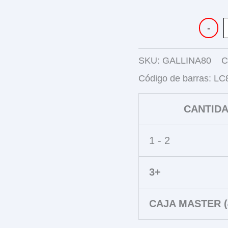
LIBRO
-
PARA
COLOR
80
SKU:
GALLINA80
C
PGS
GALLINA
Código de barras:
LC
PINTADI
cantidad
CANTID
1 - 2
3+
CAJA MASTER (