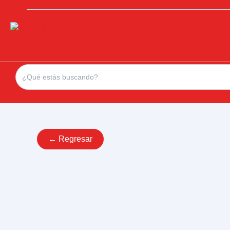
Search
for:
← Regresar