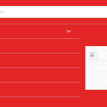
Tie
Mayore
Contác