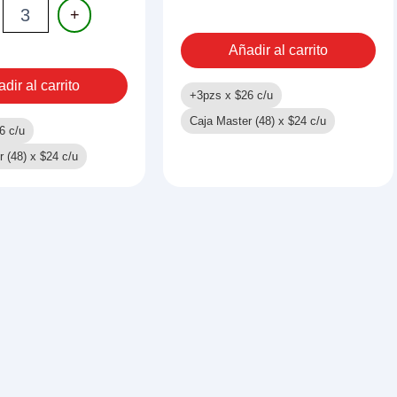
80
+
PGS
REAR
PJMASK
Añadir al carrito
cantidad
dir al carrito
LEROS
+3pzs x
$
26
c/u
ad
Caja Master (48) x
$
24
c/u
6
c/u
r (48) x
$
24
c/u