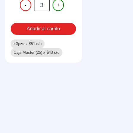
LIBRO
-
+
PARA
COLOREAR
192
PGS
Añadir al carrito
MINNIE
cantidad
+3pzs x
$
51
c/u
Caja Master (25) x
$
48
c/u