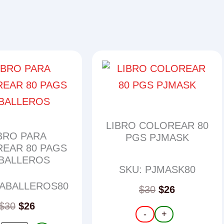
LIBRO COLOREAR 80
BRO PARA
PGS PJMASK
EAR 80 PAGS
BALLEROS
SKU: PJMASK80
CABALLEROS80
$
30
$
26
$
30
$
26
LIBRO
-
+
COLOREAR