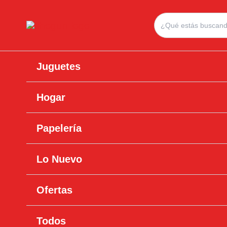
Ir
Search
al
for:
contenido
Juguetes
Hogar
Papelería
Lo Nuevo
Ofertas
Todos