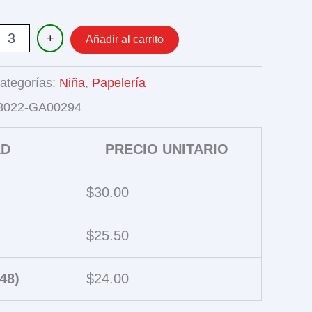
+
Añadir al carrito
EAR
ategorías:
Niña
,
Papelería
8022-GA00294
TA
AD
PRECIO UNITARIO
$
30.00
$
25.50
48)
$
24.00