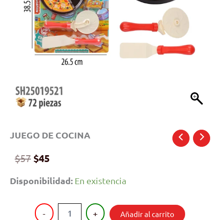
JUEGO DE COCINA
Original
Current
$
57
$
45
price
price
Disponibilidad:
En existencia
was:
is:
$57.
$45.
JUEGO
-
+
Añadir al carrito
DE