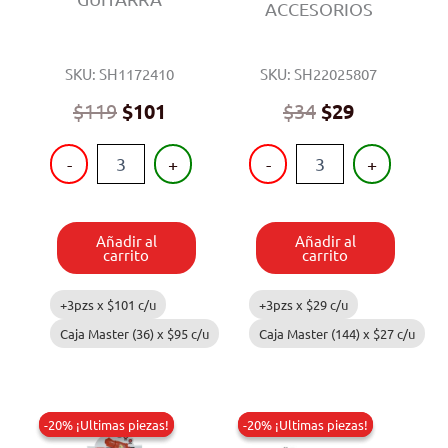
ACCESORIOS
SKU: SH1172410
SKU: SH22025807
$
119
$
101
$
34
$
29
GUITARRA
MASCOTA
-
+
-
+
cantidad
CON
ACCESORIOS
cantidad
Añadir al
Añadir al
carrito
carrito
+3pzs x
$
101
c/u
+3pzs x
$
29
c/u
Caja Master (36) x
$
95
c/u
Caja Master (144) x
$
27
c/u
-20% ¡Ultimas piezas!
-20% ¡Ultimas piezas!
-20% ¡Ultimas piezas!
-20% ¡Ultimas piezas!