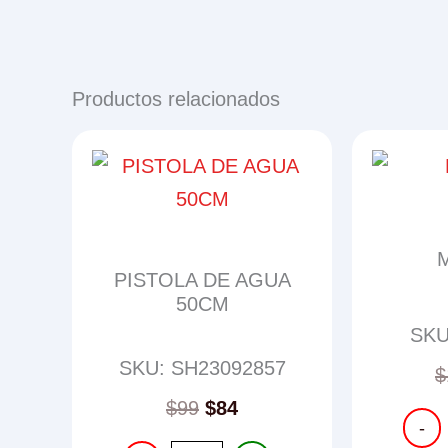
Productos relacionados
PISTOLA DE AGUA
50CM
SKU
SKU: SH23092857
$
$
99
$
84
MUÑEC
-
cantid