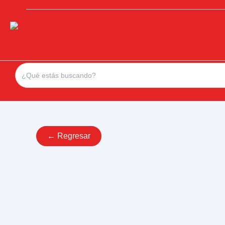
Search
for:
← Regresar