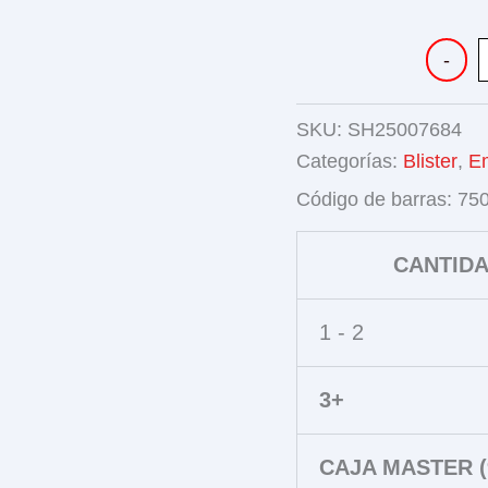
JUEGO
-
DE
COCINA
cantidad
SKU:
SH25007684
Categorías:
Blister
,
E
Código de barras:
75
CANTID
1 - 2
3+
CAJA MASTER (