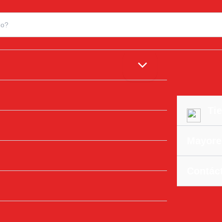
Tie
Mayore
Contác