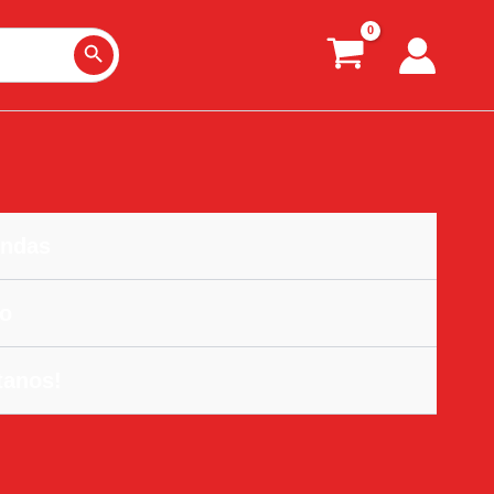
Search Button
ndas
o
tanos!