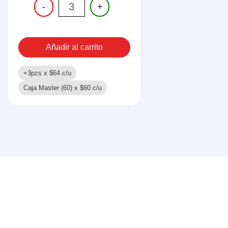
PISTOLA
-
+
DE
DARDOS
Y
PELOTAS
Añadir al carrito
cantidad
+3pzs x
$
64
c/u
Caja Master (60) x
$
60
c/u