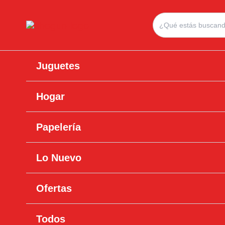
Ir
Search
al
for:
contenido
Juguetes
Hogar
Papelería
Lo Nuevo
Ofertas
Todos