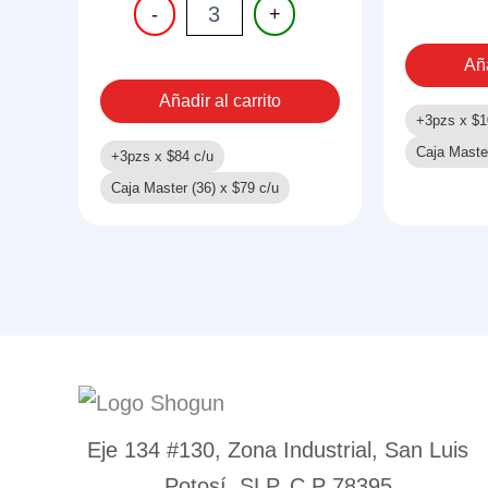
PISTOLA
-
+
DE
AGUA
Aña
50CM
cantidad
Añadir al carrito
+3pzs x
$
1
Caja Maste
+3pzs x
$
84
c/u
Caja Master (36) x
$
79
c/u
Eje 134 #130, Zona Industrial, San Luis
Potosí, SLP. C.P 78395