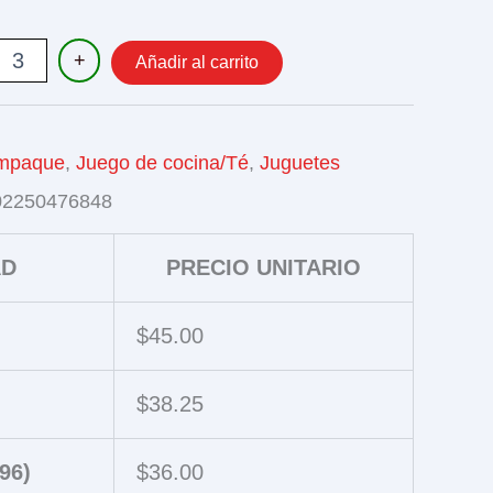
+
Añadir al carrito
mpaque
,
Juego de cocina/Té
,
Juguetes
02250476848
AD
PRECIO UNITARIO
$
45.00
$
38.25
96)
$
36.00