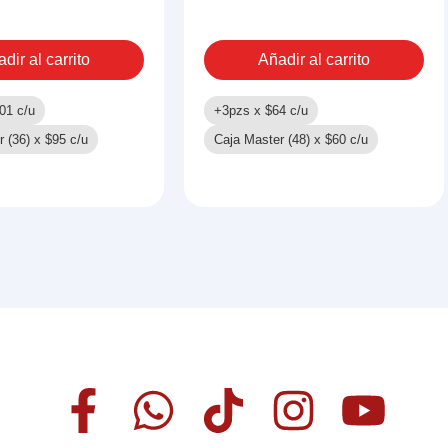
DOCTOR
cantidad
dir al carrito
Añadir al carrito
01
c/u
+3pzs x
$
64
c/u
r (36) x
$
95
c/u
Caja Master (48) x
$
60
c/u