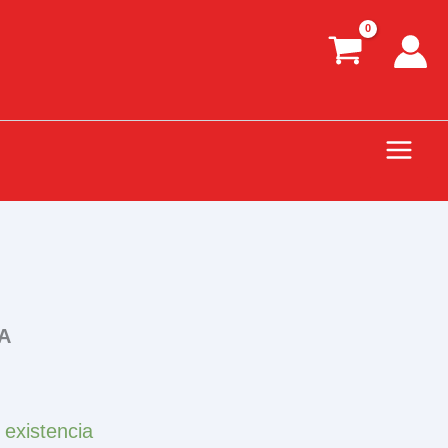
A
 existencia