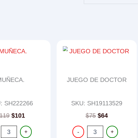
MUÑECA.
JUEGO DE DOCTOR
: SH222266
SKU: SH19113529
119
$
101
$
75
$
64
A.
JUEGO
+
-
+
ad
DE