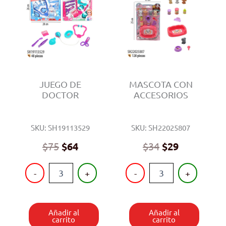
JUEGO DE
MASCOTA CON
DOCTOR
ACCESORIOS
SKU: SH19113529
SKU: SH22025807
$
75
$
64
$
34
$
29
JUEGO
MASCOTA
-
+
-
+
DE
CON
DOCTOR
ACCESORIOS
cantidad
cantidad
Añadir al
Añadir al
carrito
carrito