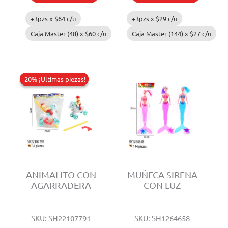
+3pzs x
$
64
c/u
+3pzs x
$
29
c/u
Caja Master (48) x
$
60
c/u
Caja Master (144) x
$
27
c/u
-20% ¡Ultimas piezas!
-20% ¡Ultimas piezas!
ANIMALITO CON
MUÑECA SIRENA
AGARRADERA
CON LUZ
SKU: SH22107791
SKU: SH1264658