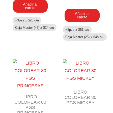
COLOREAR
PJMASK
Añadir al
192
carrito
cantidad
PGS
Añadir al
MASHA
carrito
+3pzs x
$
26
c/u
Y
EL
Caja Master (48) x
$
24
c/u
+3pzs x
$
51
c/u
OSO
cantidad
Caja Master (25) x
$
48
c/u
LIBRO
LIBRO
COLOREAR 80
COLOREAR 80
PGS MICKEY
PGS
PRINCESAS