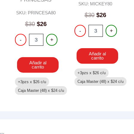
SKU: MICKEY80
SKU: PRINCESA80
$
30
$
26
$
30
$
26
LIBRO
-
+
COLOREAR
LIBRO
-
+
80
COLOREAR
PGS
80
MICKEY
Añadir al
PGS
cantidad
carrito
PRINCESAS
Añadir al
cantidad
carrito
+3pzs x
$
26
c/u
Caja Master (48) x
$
24
c/u
+3pzs x
$
26
c/u
Caja Master (48) x
$
24
c/u