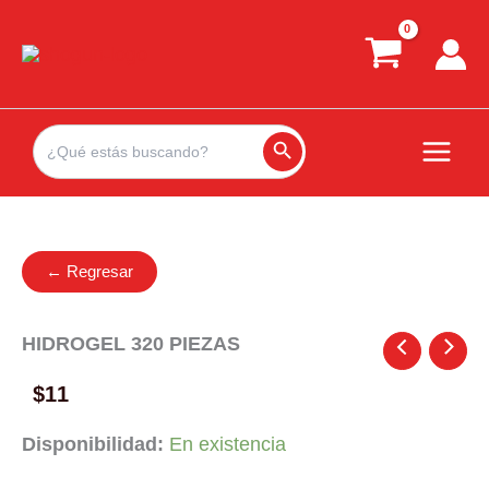
Ir
al
contenido
Search
for:
Search Button
← Regresar
HIDROGEL 320 PIEZAS
$
11
Disponibilidad:
En existencia