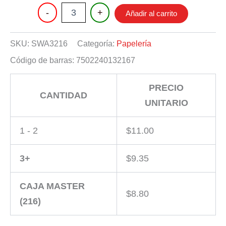
HIDROGEL
-
+
Añadir al carrito
320
PIEZAS
cantidad
SKU:
SWA3216
Categoría:
Papelería
Código de barras:
7502240132167
PRECIO
CANTIDAD
UNITARIO
1 - 2
$
11.00
3+
$
9.35
CAJA MASTER
$
8.80
(216)