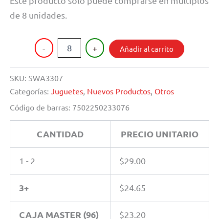
Este producto solo puede comprarse en múltiplos
de 8 unidades.
GORILA
-
+
Añadir al carrito
ANTIESTRES
ELASTICO
130
SKU:
SWA3307
GR
Categorías:
Juguetes
,
Nuevos Productos
,
Otros
cantidad
Código de barras:
7502250233076
CANTIDAD
PRECIO UNITARIO
1 - 2
$
29.00
3+
$
24.65
CAJA MASTER (96)
$
23.20