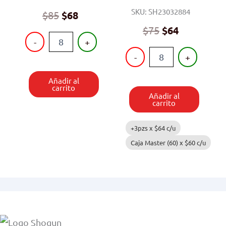
SKU: SH23032884
Original
Current
$
85
$
68
price
price
$
75
$
64
CARROS
was:
is:
-
+
8
PISTOLA
$85.
$68.
-
+
PIEZAS
DE
cantidad
DARDOS
Añadir al
Y
carrito
PELOTAS
Añadir al
cantidad
carrito
+3pzs x
$
64
c/u
Caja Master (60) x
$
60
c/u