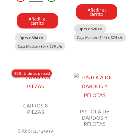
LUZ
12
cantidad
Añadir al
PIEZAS
carrito
cantidad
Añadir al
carrito
+3pzs x
$
26
c/u
Caja Master (144) x
$
24
c/u
+3pzs x
$
84
c/u
Caja Master (30) x
$
79
c/u
-20% ¡Ultimas piezas!
-20% ¡Ultimas piezas!
CARROS 8
PISTOLA DE
PIEZAS
DARDOS Y
PELOTAS
SKU: SH23124919