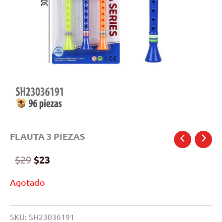
FLAUTA 3 PIEZAS
Original
Current
$
29
$
23
price
price
Agotado
was:
is:
$29.
$23.
SKU:
SH23036191