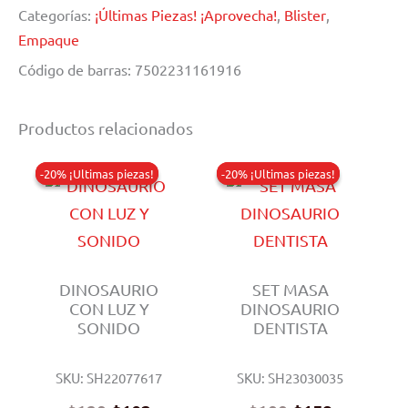
Categorías:
¡Últimas Piezas! ¡Aprovecha!
,
Blister
,
Empaque
Código de barras:
7502231161916
Productos relacionados
-20% ¡Ultimas piezas!
-20% ¡Ultimas piezas!
-20% ¡Ultimas piezas!
-20% ¡Ultimas piezas!
DINOSAURIO
SET MASA
CON LUZ Y
DINOSAURIO
SONIDO
DENTISTA
SKU: SH22077617
SKU: SH23030035