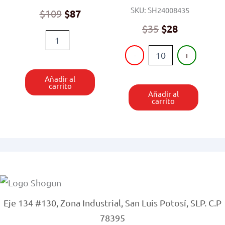
SKU: SH24008435
Original
Current
$
109
$
87
price
price
Original
Current
$
35
$
28
ROBOT
was:
is:
price
price
CON
PISTOLA
$109.
$87.
was:
is:
-
+
LUZ
ELECTRICA
Y
$35.
$28.
CON
SONIDO
Añadir al
LUZ
cantidad
carrito
Y
Añadir al
SONIDO
carrito
cantidad
Eje 134 #130, Zona Industrial, San Luis Potosí, SLP. C.P
78395