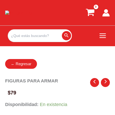
Ir
al
contenido
Search
for:
Search Button
← Regresar
FIGURAS PARA ARMAR
$
79
Disponibilidad:
En existencia