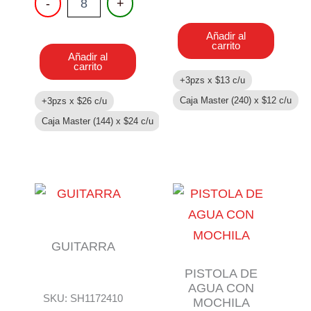
-
+
cantidad
SIRENA
CON
Añadir al
LUZ
carrito
cantidad
Añadir al
carrito
+3pzs x
$
13
c/u
Caja Master (240) x
$
12
c/u
+3pzs x
$
26
c/u
Caja Master (144) x
$
24
c/u
GUITARRA
PISTOLA DE
AGUA CON
SKU: SH1172410
MOCHILA