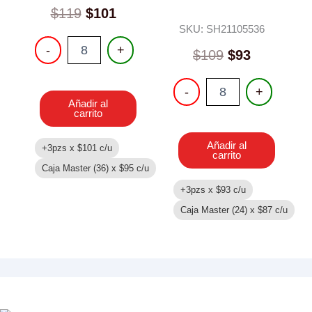
$
119
$
101
SKU: SH21105536
GUITARRA
-
+
$
109
$
93
cantidad
PISTOLA
-
+
DE
Añadir al
AGUA
carrito
CON
MOCHILA
Añadir al
+3pzs x
$
101
c/u
cantidad
carrito
Caja Master (36) x
$
95
c/u
+3pzs x
$
93
c/u
Caja Master (24) x
$
87
c/u