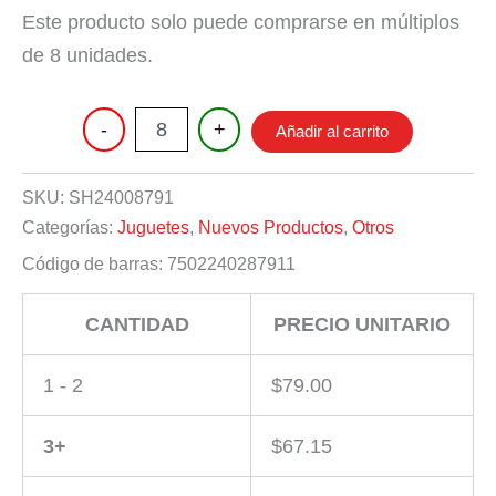
Este producto solo puede comprarse en múltiplos
de 8 unidades.
FIGURAS
-
+
Añadir al carrito
PARA
ARMAR
cantidad
SKU:
SH24008791
Categorías:
Juguetes
,
Nuevos Productos
,
Otros
Código de barras:
7502240287911
CANTIDAD
PRECIO UNITARIO
1 - 2
$
79.00
3+
$
67.15