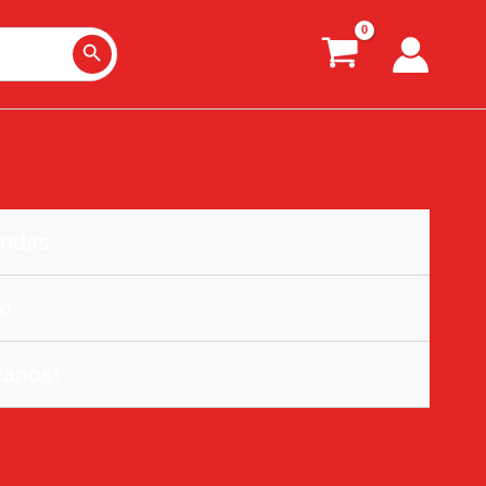
Search Button
ndas
o
tanos!