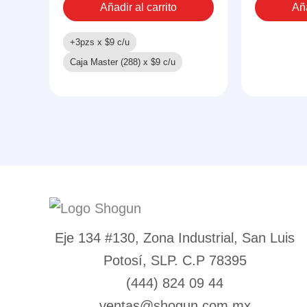
Añadir al carrito
Aña
+3pzs x
$
9
c/u
Caja Master (288) x
$
9
c/u
Eje 134 #130, Zona Industrial, San Luis
Potosí, SLP. C.P 78395
(444) 824 09 44
ventas@shogun.com.mx