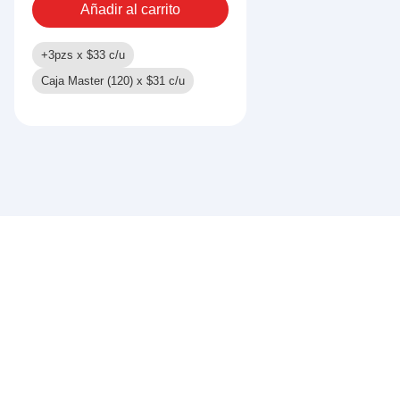
Añadir al carrito
+3pzs x
$
33
c/u
Caja Master (120) x
$
31
c/u