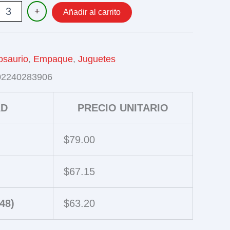
URIOS
+
Añadir al carrito
ON
osaurio
,
Empaque
,
Juguetes
02240283906
AD
PRECIO UNITARIO
$
79.00
$
67.15
48)
$
63.20