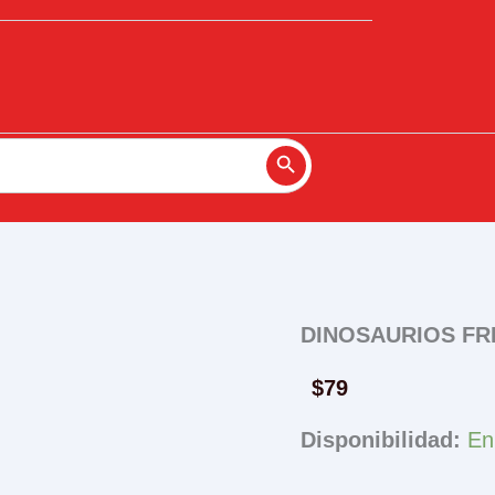
Search Button
DINOSAURIOS FRI
$
79
Disponibilidad:
En