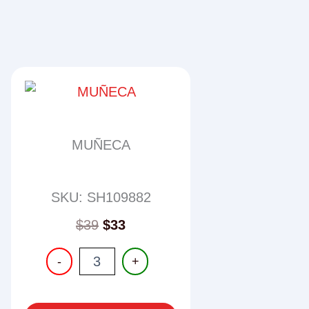
MUÑECA
SKU: SH109882
$
39
$
33
MUÑECA
-
+
cantidad