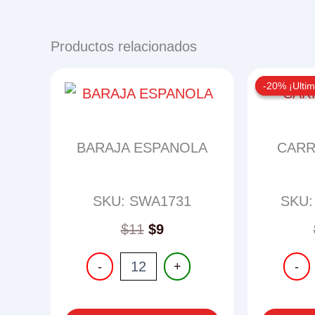
Productos relacionados
-20% ¡Ultim
-20% ¡Ultim
BARAJA ESPANOLA
CARR
SKU: SWA1731
SKU:
$
11
$
9
BARAJA
CARR
-
+
-
ESPANOLA
8
cantidad
PIEZA
cantid