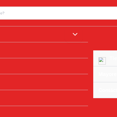
Tie
Mayore
Contác