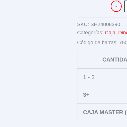
DINOSA
-
FRICCI
4
PIEZAS
SKU:
SH24008390
cantidad
Categorías:
Caja
,
Din
Código de barras:
75
CANTID
1 - 2
3+
CAJA MASTER (