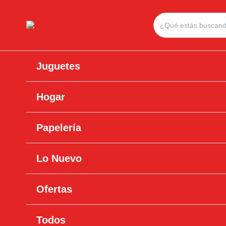
Ir
Search
al
for:
contenido
Juguetes
Hogar
Papelería
Lo Nuevo
Ofertas
Todos