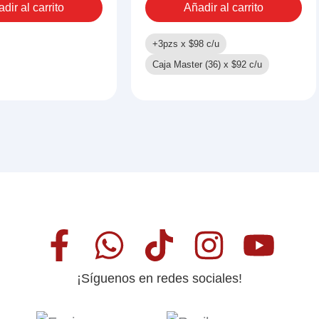
dir al carrito
Añadir al carrito
+3pzs x
$
98
c/u
Caja Master (36) x
$
92
c/u
¡Síguenos en redes sociales!