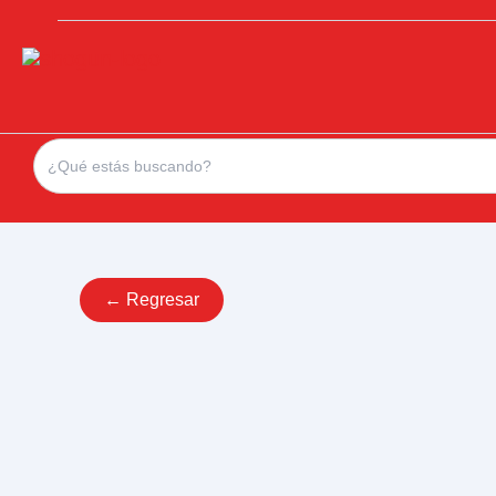
Search
for:
← Regresar