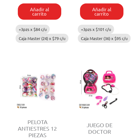
CON
cantidad
MOCHILA
Añadir al
Añadir al
cantidad
carrito
carrito
+3pzs x
$
84
c/u
+3pzs x
$
101
c/u
Caja Master (24) x
$
79
c/u
Caja Master (36) x
$
95
c/u
PELOTA
JUEGO DE
ANTIESTRES 12
DOCTOR
PIEZAS