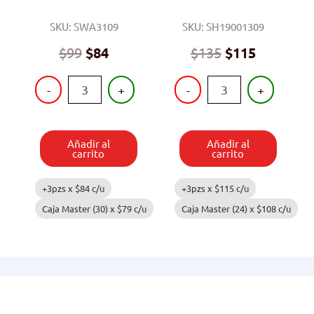
SKU: SWA3109
SKU: SH19001309
$
99
$
84
$
135
$
115
PELOTA
JUEGO
-
+
-
+
ANTIESTRES
DE
12
DOCTOR
PIEZAS
cantidad
cantidad
Añadir al
Añadir al
carrito
carrito
+3pzs x
$
84
c/u
+3pzs x
$
115
c/u
Caja Master (30) x
$
79
c/u
Caja Master (24) x
$
108
c/u