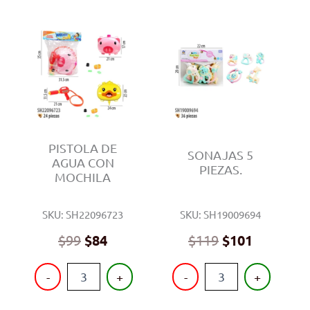
PISTOLA DE
SONAJAS 5
AGUA CON
PIEZAS.
MOCHILA
SKU: SH22096723
SKU: SH19009694
$
99
$
84
$
119
$
101
PISTOLA
SONAJAS
-
+
-
+
DE
5
AGUA
PIEZAS.