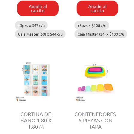
CON
Añadir al
Añadir al
SOPORTE
carrito
carrito
cantidad
+3pzs x
$
47
c/u
+3pzs x
$
106
c/u
Caja Master (50) x
$
44
c/u
Caja Master (24) x
$
100
c/u
CORTINA DE
CONTENEDORES
BAÑO 1.80 X
6 PIEZAS CON
1.80 M
TAPA