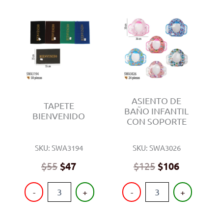
ASIENTO DE
TAPETE
BAÑO INFANTIL
BIENVENIDO
CON SOPORTE
SKU: SWA3194
SKU: SWA3026
$
55
$
47
$
125
$
106
TAPETE
ASIENTO
-
+
-
+
BIENVENIDO
DE
cantidad
BAÑO
INFANTIL