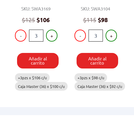
SKU: SWA3169
SKU: SWA3104
$
125
$
106
$
115
$
98
CORTINA
CONTENEDORES
-
+
-
+
DE
6
BAÑO
PIEZAS
1.80
CON
X
TAPA
Añadir al
Añadir al
1.80
cantidad
carrito
carrito
M
cantidad
+3pzs x
$
106
c/u
+3pzs x
$
98
c/u
Caja Master (36) x
$
100
c/u
Caja Master (36) x
$
92
c/u