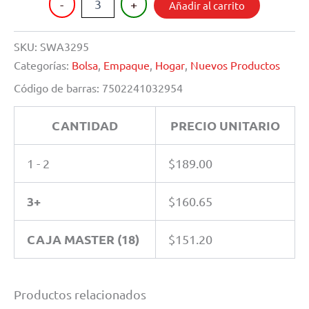
-
+
Añadir al carrito
HERMETICOS
3
PIEZAS
SKU:
SWA3295
cantidad
Categorías:
Bolsa
,
Empaque
,
Hogar
,
Nuevos Productos
Código de barras:
7502241032954
CANTIDAD
PRECIO UNITARIO
1 - 2
$
189.00
3+
$
160.65
CAJA MASTER (18)
$
151.20
Productos relacionados