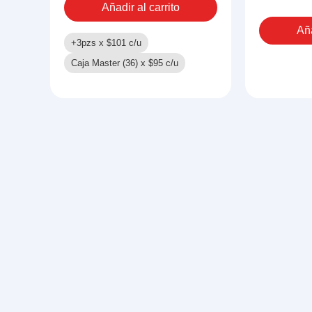
Añadir al carrito
LUZ
Y
Aña
SONID
+3pzs x
$
101
c/u
cantid
Caja Master (36) x
$
95
c/u