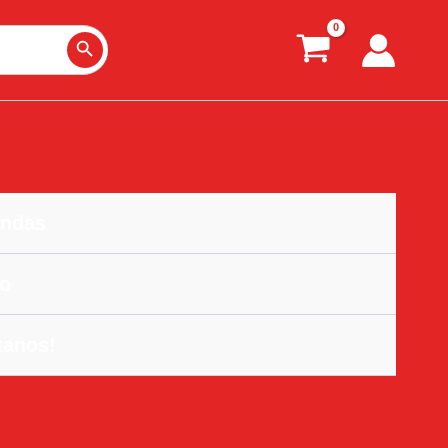
Search Button
ndas
o
tanos!