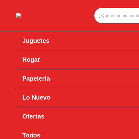
Ir
Search
al
for:
contenido
Juguetes
Hogar
Papelería
Lo Nuevo
Ofertas
Todos