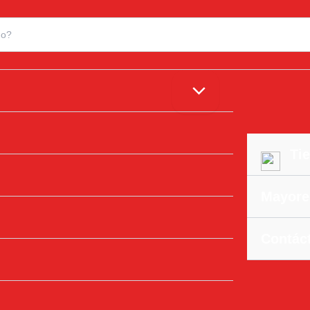
Tie
Mayore
Contác