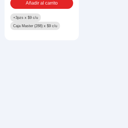
Añadir al carrito
+3pzs x
$
9
c/u
Caja Master (288) x
$
9
c/u