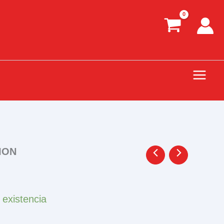
ION
 existencia