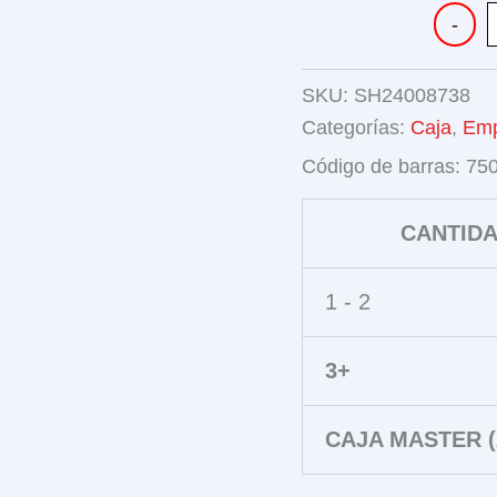
CAMION
-
FRICCI
cantidad
SKU:
SH24008738
Categorías:
Caja
,
Em
Código de barras:
75
CANTID
1 - 2
3+
CAJA MASTER (