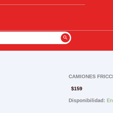
Search Button
CAMIONES FRICC
$
159
Disponibilidad:
En