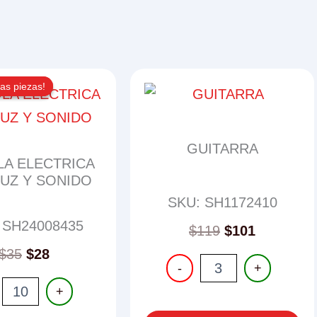
as piezas!
as piezas!
GUITARRA
LA ELECTRICA
UZ Y SONIDO
SKU: SH1172410
 SH24008435
$
119
$
101
Original
Current
$
35
$
28
GUITARRA
-
+
price
price
cantidad
LA
was:
is:
+
RICA
$35.
$28.