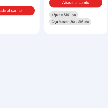
Añadir al carrito
dir al carrito
O
+3pzs x
$
101
c/u
ad
Caja Master (36) x
$
95
c/u