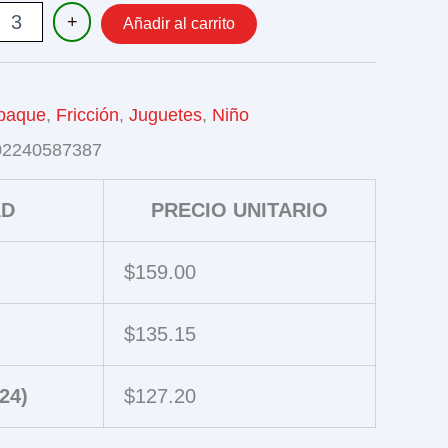
ES
+
Añadir al carrito
ON
paque
,
Fricción
,
Juguetes
,
Niño
02240587387
AD
PRECIO UNITARIO
$
159.00
$
135.15
24)
$
127.20