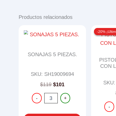
Productos relacionados
-20% ¡Ultim
-20% ¡Ultim
SONAJAS 5 PIEZAS.
PISTO
CON L
SKU: SH19009694
SKU:
$
119
$
101
SONAJAS
-
+
5
PISTO
PIEZAS.
-
ELECT
cantidad
CON