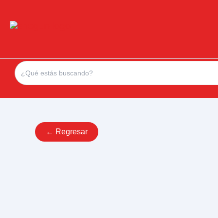
Search
for:
← Regresar