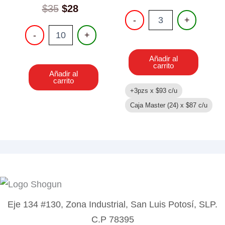
Original
Current
$
35
$
28
PISTOLA
-
+
price
price
DE
PISTOLA
was:
is:
-
+
AGUA
ELECTRICA
CON
$35.
$28.
CON
MOCHILA
Añadir al
LUZ
cantidad
carrito
Y
Añadir al
SONIDO
carrito
cantidad
+3pzs x
$
93
c/u
Caja Master (24) x
$
87
c/u
Eje 134 #130, Zona Industrial, San Luis Potosí, SLP.
C.P 78395