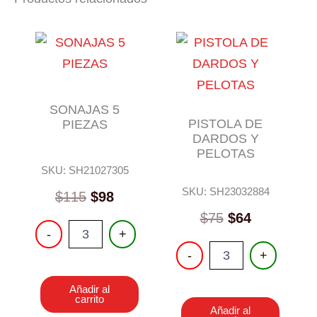
SONAJAS 5
PISTOLA DE
PIEZAS
DARDOS Y
PELOTAS
SKU: SH21027305
SKU: SH23032884
$
115
$
98
$
75
$
64
SONAJAS
-
+
5
PISTOLA
-
+
PIEZAS
DE
cantidad
DARDOS
Añadir al
Y
carrito
PELOTAS
Añadir al