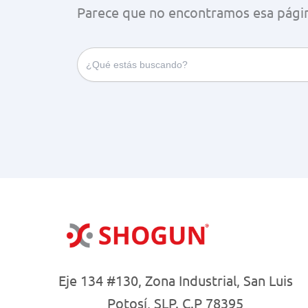
Parece que no encontramos esa págin
Search
for:
Eje 134 #130, Zona Industrial, San Luis
Potosí, SLP. C.P 78395