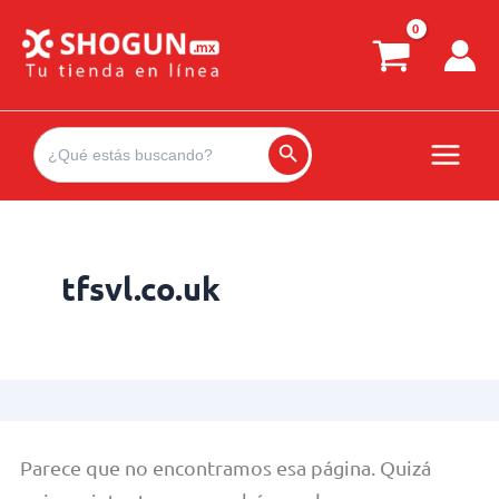
Ir
al
contenido
Search
for:
Search Button
tfsvl.co.uk
Parece que no encontramos esa página. Quizá