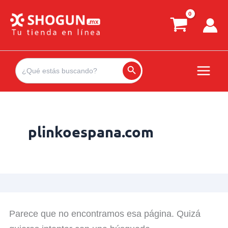
Ir
al
contenido
Search
for:
Search Button
plinkoespana.com
Parece que no encontramos esa página. Quizá