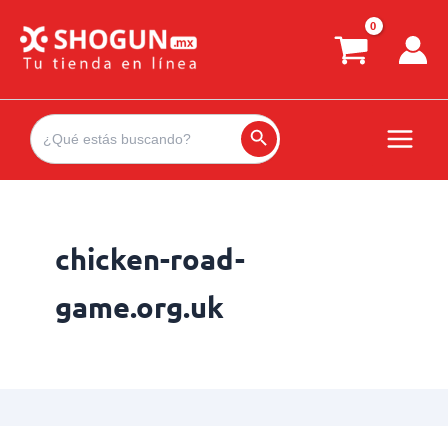
Ir
al
contenido
Search
for:
Search Button
chicken-road-
game.org.uk