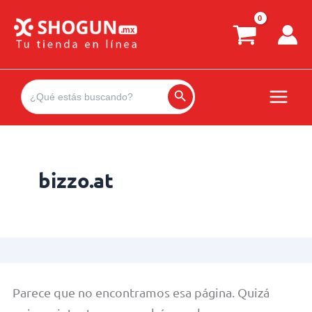
Ir
al
contenido
Search
for:
Search Button
bizzo.at
Parece que no encontramos esa página. Quizá